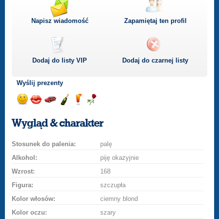
Napisz wiadomość
Zapamiętaj ten profil
Dodaj do listy
VIP
Dodaj do czarnej listy
Wyślij prezenty
Wyślij
Wyślij
Przejażdżka
Wyślij
Wyślij
Wyślij
uśmiech
buziaka
samochodem
szampana
drinka
różę
Wygląd & charakter
Stosunek do palenia:
palę
Alkohol:
piję okazyjnie
Wzrost:
168
Figura:
szczupła
Kolor włosów:
ciemny blond
Kolor oczu:
szary