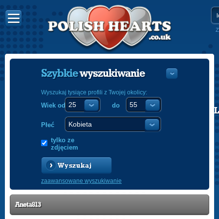
Z
Szybkie
wyszukiwanie
Wyszukaj tysiące profili z Twojej okolicy:
Wiek od
do
POLISH
ENGLISH
Płeć
tylko ze
zdjęciem
Wyszukaj
zaawansowane wyszukiwanie
Aneta813