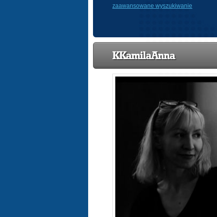
zaawansowane wyszukiwanie
KKamilaAnna