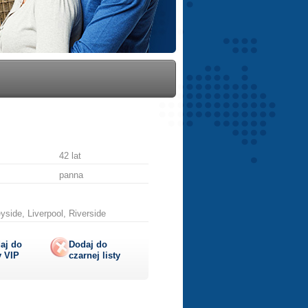
42 lat
panna
side, Liverpool, Riverside
aj do
Dodaj do
y
VIP
czarnej listy
lij