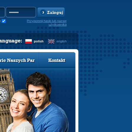
Zaloguj
e
Przypomnij hasło lub nazwę
użytkownika
language:
polish
english
rie Naszych Par
Kontakt