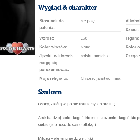
uśmiech
buziaka
samochodem
szampana
drinka
róż
Wygląd & charakter
Stosunek do
nie palę
Alkohol
palenia:
Dzieci:
Wzrost:
168
Figura:
Kolor włosów:
blond
Kolor o
Języki, w których
polski, angielski
Czego 
mogę się
porozumiewać:
Moja religia to:
Chrześcijaństwo, inna
Szukam
Osoby, z którą wspólnie usuniemy ten profil. :)
A tak bardziej serio , kogoś, kto mnie zrozumie...kogoś, kto 
siebie (zdolność do samorefleksji).
Miłości – ale tej prawdziwej. :):):)