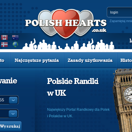
Zapamiętaj mni
to
Najczęstsze pytania
Zasady użytkowania
Histo
wanie
Polskie Randki
w UK
:
Największy Portal Randkowy dla Polek
i Polaków w UK.
Wyszukaj