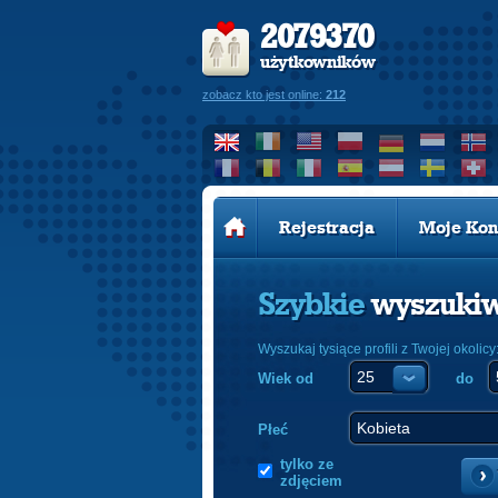
2079370
użytkowników
zobacz kto jest online:
212
Rejestracja
Moje Kon
Szybkie
wyszuki
Wyszukaj tysiące profili z Twojej okolicy
Wiek od
do
Płeć
tylko ze
zdjęciem