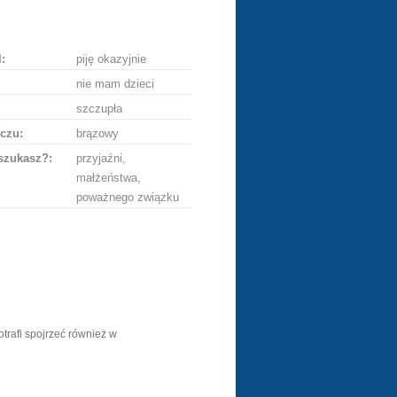
ę
:
piję okazyjnie
nie mam dzieci
szczupła
czu:
brązowy
szukasz?:
przyjaźni,
małżeństwa,
poważnego związku
potrafi spojrzeć również w