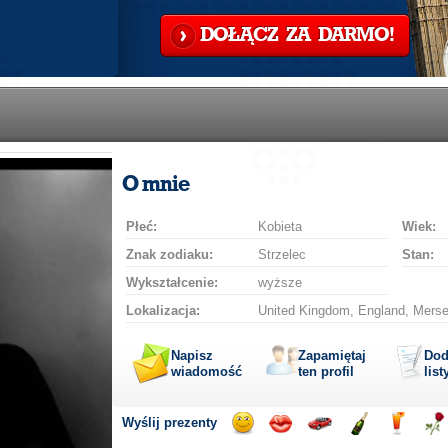
DOŁĄCZ ZA DARMO!
O mnie
Płeć:
Kobieta
Wiek:
Znak zodiaku:
Strzelec
Stan:
Wykształcenie:
wyższe
Lokalizacja:
United Kingdom, England, Mersey
Napisz
Zapamiętaj
Dod
wiadomość
ten profil
list
Wyślij prezenty
Wyślij
Wyślij
Przejażdżka
Wyślij
Wyślij
Wyś