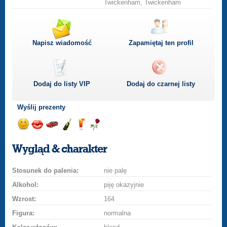
Twickenham, Twickenham
Napisz wiadomość
Zapamiętaj ten profil
Dodaj do listy
VIP
Dodaj do czarnej listy
Wyślij prezenty
Wyślij
Wyślij
Przejażdżka
Wyślij
Wyślij
Wyślij
uśmiech
buziaka
samochodem
szampana
drinka
różę
Wygląd & charakter
Stosunek do palenia:
nie palę
Alkohol:
piję okazyjnie
Wzrost:
164
Figura:
normalna