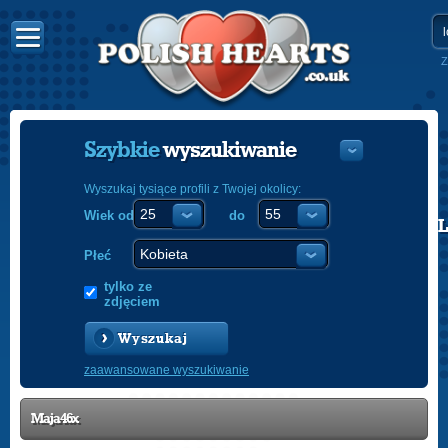
Z
Szybkie
wyszukiwanie
Wyszukaj tysiące profili z Twojej okolicy:
Wiek od
do
POLISH
ENGLISH
Płeć
tylko ze
zdjęciem
Wyszukaj
zaawansowane wyszukiwanie
Maja46x