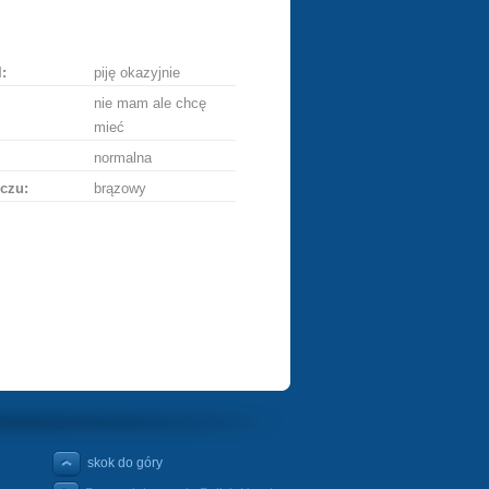
ę
:
piję okazyjnie
nie mam ale chcę
mieć
normalna
czu:
brązowy
skok do góry