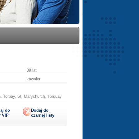
39 lat
kawaler
, Torbay, St. Marychurch, Torquay
aj do
Dodaj do
y
VIP
czarnej listy
lij