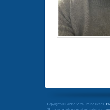
Copyrights © Polskie Serca : Polish Hearts :
Po
Strona jest objęta prawami autorskimi oraz
reg