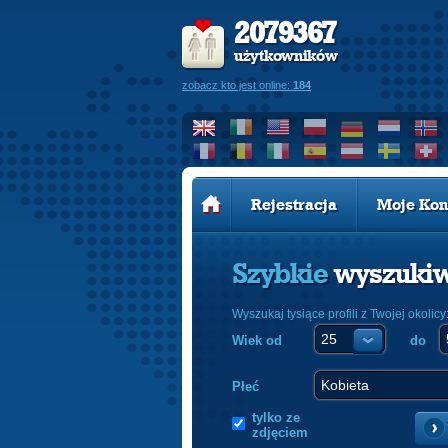
2079367
użytkowników
zobacz kto jest online:
184
Rejestracja
Moje Kon
Szybkie
wyszuki
Wyszukaj tysiące profili z Twojej okolicy
Wiek od
do
Płeć
tylko ze
zdjęciem