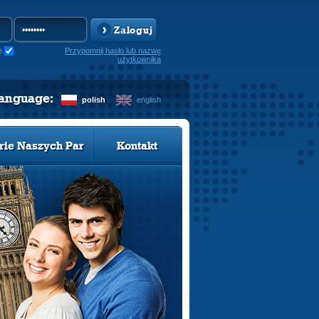
Zaloguj
e
Przypomnij hasło lub nazwę
użytkownika
language:
polish
english
rie Naszych Par
Kontakt