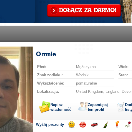
DOŁĄCZ ZA DARMO!
O mnie
Płeć:
Mężczyzna
Wiek:
Znak zodiaku:
Wodnik
Stan:
Wykształcenie:
pomaturalne
Lokalizacja:
United Kingdom, England, Devon
Napisz
Zapamiętaj
Dod
wiadomość
ten profil
list
Wyślij prezenty
Wyślij
Wyślij
Przejażdżka
Wyślij
Wyślij
Wyś