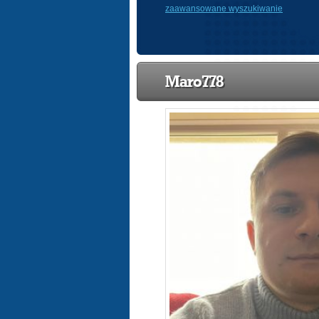
zaawansowane wyszukiwanie
Maro778