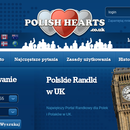
Zapamiętaj mni
to
Najczęstsze pytania
Zasady użytkowania
Histo
wanie
Polskie Randki
w UK
:
Największy Portal Randkowy dla Polek
i Polaków w UK.
Wyszukaj