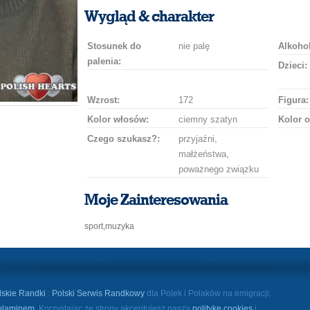
uśmiech
buziaka
samochodem
szampana
drinka
róż
Wygląd & charakter
Stosunek do
nie palę
Alkohol
palenia:
Dzieci:
Wzrost:
172
Figura:
Kolor włosów:
ciemny szatyn
Kolor o
Czego szukasz?:
przyjaźni,
małżeństwa,
poważnego związku
Moje Zainteresowania
sport,muzyka
lskie Randki
:
Polski Serwis Randkowy
dla Polek i Polaków na emigracji.
ulaminem
. Korzystając ze strony akceptujesz naszą
politykę cookies
i