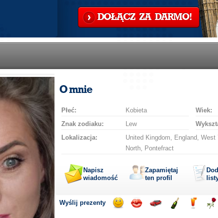
DOŁĄCZ ZA DARMO!
O mnie
Płeć:
Kobieta
Wiek:
Znak zodiaku:
Lew
Wykszta
Lokalizacja:
United Kingdom, England, West Y
North, Pontefract
Napisz
Zapamiętaj
Dod
wiadomość
ten profil
list
Wyślij prezenty
Wyślij
Wyślij
Przejażdżka
Wyślij
Wyślij
Wyś