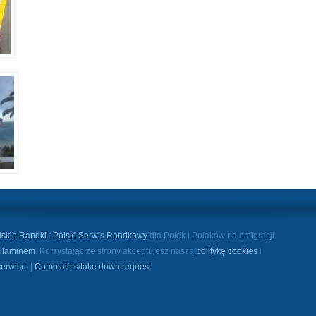
lskie Randki
:
Polski Serwis Randkowy
dla Polek i Polaków na emigracji.
ulaminem
. Korzystając ze strony akceptujesz naszą
politykę cookies
i
serwisu
. |
Complaints/take down request