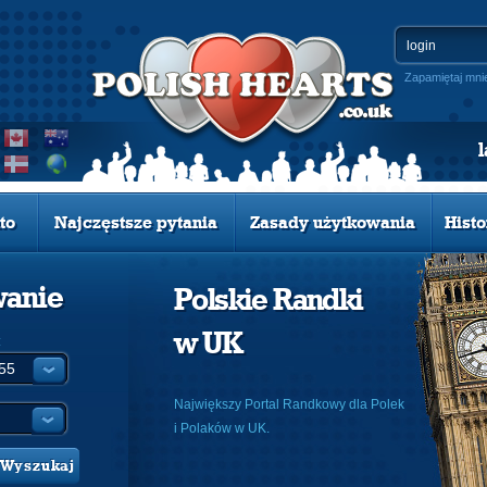
Zapamiętaj mni
to
Najczęstsze pytania
Zasady użytkowania
Histo
wanie
Polskie Randki
w UK
:
Największy Portal Randkowy dla Polek
i Polaków w UK.
Wyszukaj