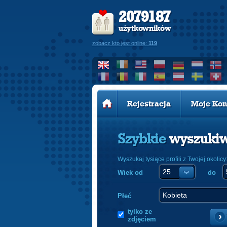
2079187
użytkowników
zobacz kto jest online:
119
Rejestracja
Moje Kon
Szybkie
wyszuki
Wyszukaj tysiące profili z Twojej okolicy
Wiek od
do
Płeć
tylko ze
zdjęciem