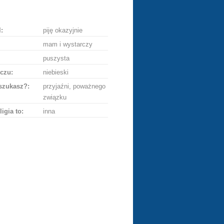
ę
:
piję okazyjnie
mam i wystarczy
puszysta
czu:
niebieski
szukasz?:
przyjaźni, poważnego
związku
ligia to:
inna