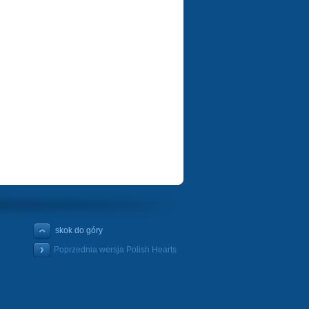
skok do góry
Poprzednia wersja Polish Hearts