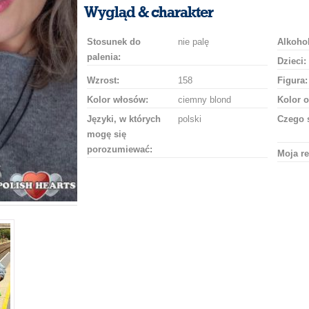
uśmiech
buziaka
samochodem
szampana
drinka
róż
Wygląd & charakter
Stosunek do
nie palę
Alkohol
palenia:
Dzieci:
Wzrost:
158
Figura:
Kolor włosów:
ciemny blond
Kolor o
Języki, w których
polski
Czego 
mogę się
porozumiewać:
Moja re