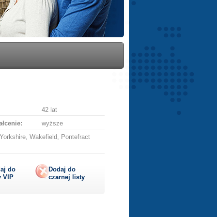
42 lat
łcenie:
wyższe
orkshire, Wakefield, Pontefract
aj do
Dodaj do
y
VIP
czarnej listy
lij