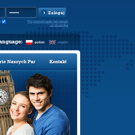
Zaloguj
e
Przypomnij hasło lub nazwę
użytkownika
language:
polish
english
rie Naszych Par
Kontakt