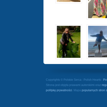
Copyrights © Polskie Serca : Polish Hearts :
Po
Strona jest objęta prawami autorskimi oraz
reg
politykę prywatności
. Mapa
popularnych stron 