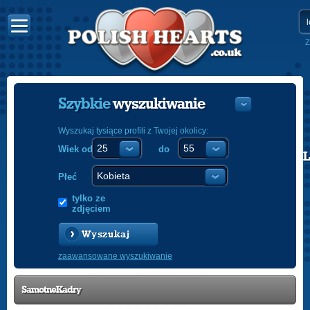
Z
Szybkie
wyszukiwanie
Wyszukaj tysiące profili z Twojej okolicy:
Wiek od
do
POLISH
ENGLISH
Płeć
tylko ze
zdjęciem
Wyszukaj
zaawansowane wyszukiwanie
SamotneKadry