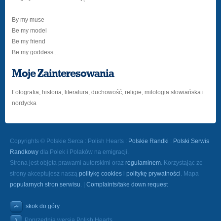
By my muse
Be my model
Be my friend
Be my goddess...
Moje Zainteresowania
Fotografia, historia, literatura, duchowość, religie, mitologia słowiańska i
nordycka
Copyrights © Polskie Serca : Polish Hearts :
Polskie Randki
:
Polski Serwis
Randkowy
dla Polek i Polaków na emigracji.
Strona jest objęta prawami autorskimi oraz
regulaminem
. Korzystając ze
strony akceptujesz naszą
politykę cookies
i
politykę prywatności
. Mapa
popularnych stron serwisu
. |
Complaints/take down request
skok do góry
Poprzednia wersja Polish Hearts