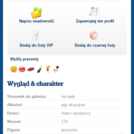
Napisz wiadomość
Zapamiętaj ten profil
Dodaj do listy
VIP
Dodaj do czarnej listy
Wyślij prezenty
Wyślij
Wyślij
Przejażdżka
Wyślij
Wyślij
Wyślij
uśmiech
buziaka
samochodem
szampana
drinka
różę
Wygląd & charakter
Stosunek do palenia:
nie palę
Alkohol:
piję okazyjnie
Dzieci:
mam i wystarczy
Wzrost:
174
Figura:
puszysta