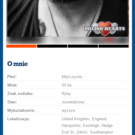
O mnie
Płeć:
Mężczyzna
Wiek:
50 lat
Znak zodiaku:
Ryby
Stan:
rozwiedziony
Wykształcenie:
wyższe
Lokalizacja:
United Kingdom, England,
Hampshire, Eastleigh, Hedge
End St. John's, Southampton