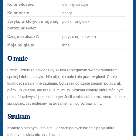
Kolor włosów:
ciemny szatyn
Kolor oczu:
szary
Języki, w których mogę się
polski, angielski
porozumiewać:
Czego szukasz?:
przyjaźni, nie wiem
Moja religia to:
inna
O mnie
Cześć. Dzięki za odwiedziny. W tym zabieganym świecie wybieram
spokój i dobrą muzykę. Nie piję, nie palę i nie gram w gierki. Cenię
lojalność i wzajemne zaufanie. Od czasu do czasu sięgam po aparat,
pióro lub książkę, ale brakuje mi muzy. Szukam kobiety, którą mógłbym
poznać i uchwycić przez obiektyw. Jeśli cenisz sobie szczerość i chcesz
sprawdzić, czy jesteśmy na tej samej fali, porozmawiajmy.
Szukam
Kobiety o pięknym uśmiechu, oczach pełnych iskier, z pasją którą
mógłbym uwiecznić na zdjęciach.