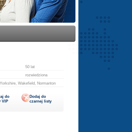
50 lat
rozwiedziona
Yorkshire, Wakefield, Normanton
aj do
Dodaj do
y
VIP
czarnej listy
lij
ę