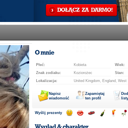
DOŁĄCZ ZA DARMO!
O mnie
Płeć:
Kobieta
Wiek:
Znak zodiaku:
Koziorożec
Stan:
Lokalizacja:
United Kingdom, England, West 
Napisz
Zapamiętaj
Dod
wiadomość
ten profil
list
Wyślij prezenty
Wyślij
Wyślij
Przejażdżka
Wyślij
Wyślij
Wyś
uśmiech
buziaka
samochodem
szampana
drinka
róż
Wygląd & charakter