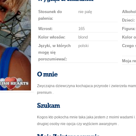
Stosunek do
nie palę
Alkohol
palenia:
Dzieci:
Wzrost:
165
Figura:
Kolor włosów:
blond
Kolor o
Języki, w których
polski
Czego 
mogę się
porozumiewać:
Moja re
O mnie
Zwyczajna dziewczyna kochajaca przyrode i zwierzeta mam 
premium .
Szukam
Kogos kto pokocha mnie taka jaka jestem z moimi wadami i
drugiej osoby nie opcja czy wyjściem awaryjnym .