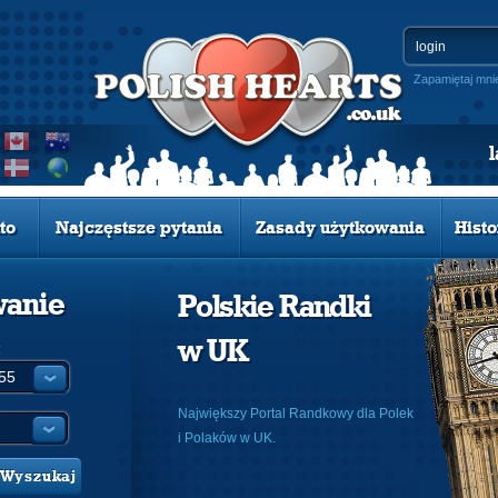
Zapamiętaj mni
to
Najczęstsze pytania
Zasady użytkowania
Histo
wanie
Polskie Randki
w UK
:
Największy Portal Randkowy dla Polek
i Polaków w UK.
Wyszukaj