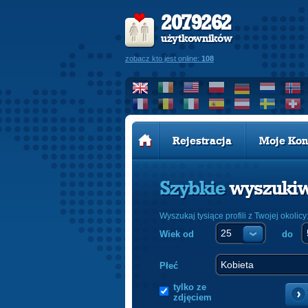
2079262
użytkowników
zobacz kto jest online:
108
Rejestracja
Moje Kon
Szybkie
wyszuki
Wyszukaj tysiące profili z Twojej okolicy
Wiek od
do
Płeć
tylko ze
zdjęciem