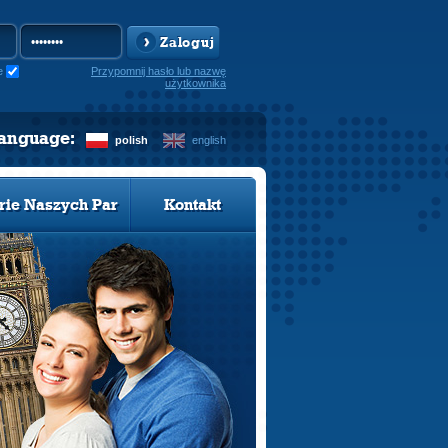
Zaloguj
e
Przypomnij hasło lub nazwę
użytkownika
language:
polish
english
rie Naszych Par
Kontakt