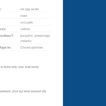
:
nie piję wcale
mam
szczupła
czu:
zielony
szukasz?:
przyjaźni, poważnego
związku
ligia to:
Chrześcijaństwo
w domu koty i psa ,brak konta
 zaletami ,chce być kimś ważnym dla