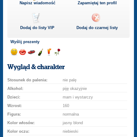
Napisz wiadomość
Zapamiętaj ten profil
Dodaj do listy
VIP
Dodaj do czarnej listy
Wyślij prezenty
Wyślij
Wyślij
Przejażdżka
Wyślij
Wyślij
Wyślij
uśmiech
buziaka
samochodem
szampana
drinka
różę
Wygląd & charakter
Stosunek do palenia:
nie palę
Alkohol:
piję okazyjnie
Dzieci:
mam i wystarczy
Wzrost:
160
Figura:
normalna
Kolor włosów:
jasny blond
Kolor oczu:
niebieski