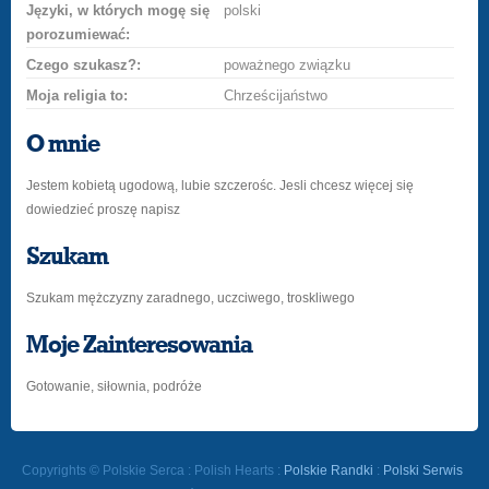
Języki, w których mogę się
polski
porozumiewać:
Czego szukasz?:
poważnego związku
Moja religia to:
Chrześcijaństwo
O mnie
Jestem kobietą ugodową, lubie szczerośc. Jesli chcesz więcej się
dowiedzieć proszę napisz
Szukam
Szukam mężczyzny zaradnego, uczciwego, troskliwego
Moje Zainteresowania
Gotowanie, siłownia, podróże
Copyrights © Polskie Serca : Polish Hearts :
Polskie Randki
:
Polski Serwis