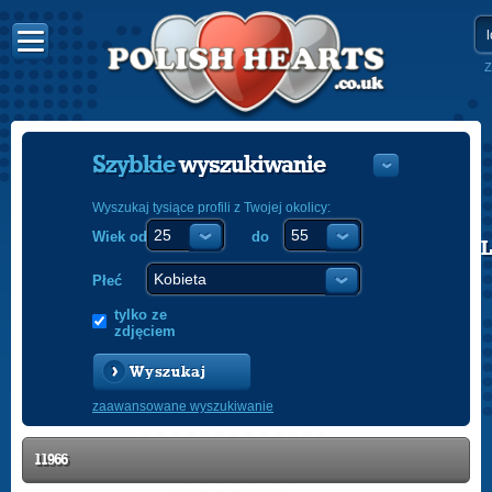
Z
Szybkie
wyszukiwanie
Wyszukaj tysiące profili z Twojej okolicy:
Wiek od
do
POLISH
ENGLISH
Płeć
tylko ze
zdjęciem
Wyszukaj
zaawansowane wyszukiwanie
11966