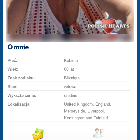
O mnie
Płeć:
Kobieta
Wiek:
60 lat
Znak zodiaku:
Bliźnięta
Stan:
wdowa
Wykształcenie:
średnie
Lokalizacja:
United Kingdom, England,
Merseyside, Liverpool,
Kensington and Fairfield