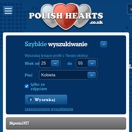
Z
Szybkie
wyszukiwanie
Wyszukaj tysiące profili z Twojej okolicy:
Wiek od
do
POLISH
ENGLISH
Płeć
tylko ze
zdjęciem
Wyszukaj
zaawansowane wyszukiwanie
36gosia1977