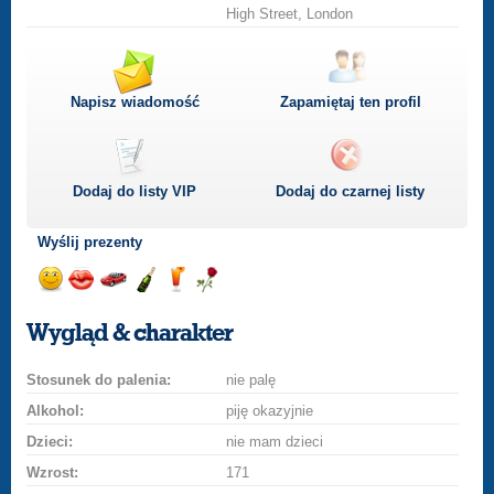
High Street, London
Napisz wiadomość
Zapamiętaj ten profil
Dodaj do listy
VIP
Dodaj do czarnej listy
Wyślij prezenty
Wyślij
Wyślij
Przejażdżka
Wyślij
Wyślij
Wyślij
uśmiech
buziaka
samochodem
szampana
drinka
różę
Wygląd & charakter
Stosunek do palenia:
nie palę
Alkohol:
piję okazyjnie
Dzieci:
nie mam dzieci
Wzrost:
171