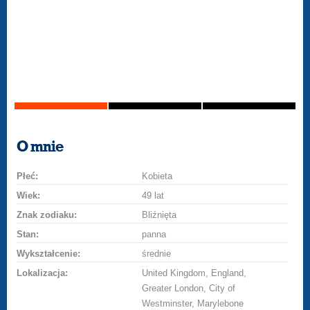
O mnie
Płeć:
Kobieta
Wiek:
49 lat
Znak zodiaku:
Bliźnięta
Stan:
panna
Wykształcenie:
średnie
Lokalizacja:
United Kingdom, England,
Greater London, City of
Westminster, Marylebone