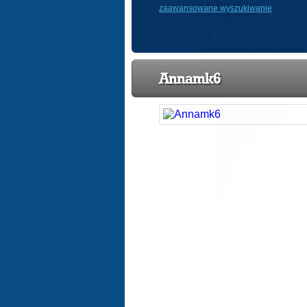
zaawansowane wyszukiwanie
Annamk6