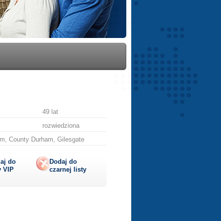
49 lat
rozwiedziona
m, County Durham, Gilesgate
aj do
Dodaj do
y
VIP
czarnej listy
lij
ę