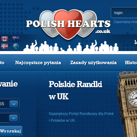
Zapamiętaj mni
to
Najczęstsze pytania
Zasady użytkowania
Histo
wanie
Polskie Randki
w UK
:
Największy Portal Randkowy dla Polek
i Polaków w UK.
Wyszukaj