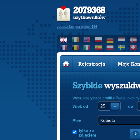
2079368
użytkowników
zobacz kto jest online:
196
Rejestracja
Moje Kon
Szybkie
wyszuki
Wyszukaj tysiące profili z Twojej okolicy
Wiek od
do
Płeć
tylko ze
zdjęciem