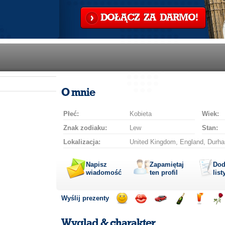
DOŁĄCZ ZA DARMO!
O mnie
Płeć:
Kobieta
Wiek:
Znak zodiaku:
Lew
Stan:
Lokalizacja:
United Kingdom, England, Durha
Napisz
Zapamiętaj
Dod
wiadomość
ten profil
list
Wyślij prezenty
Wyślij
Wyślij
Przejażdżka
Wyślij
Wyślij
Wyś
uśmiech
buziaka
samochodem
szampana
drinka
róż
Wygląd & charakter