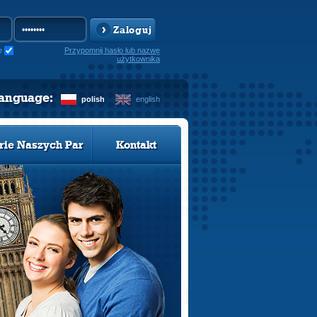
Zaloguj
e
Przypomnij hasło lub nazwę
użytkownika
language:
polish
english
rie Naszych Par
Kontakt