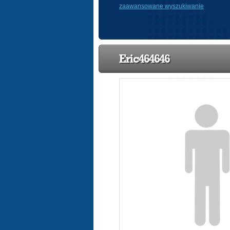
zaawansowane wyszukiwanie
Eric464646