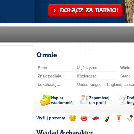
DOŁĄCZ ZA DARMO!
O mnie
Płeć:
Mężczyzna
Wiek:
Znak zodiaku:
Koziorożec
Stan:
Lokalizacja:
United Kingdom, England, Lancas
Napisz
Zapamiętaj
Dod
wiadomość
ten profil
list
Wyślij prezenty
Wyślij
Wyślij
Przejażdżka
Wyślij
Wyślij
Wyś
uśmiech
buziaka
samochodem
szampana
drinka
róż
Wygląd & charakter