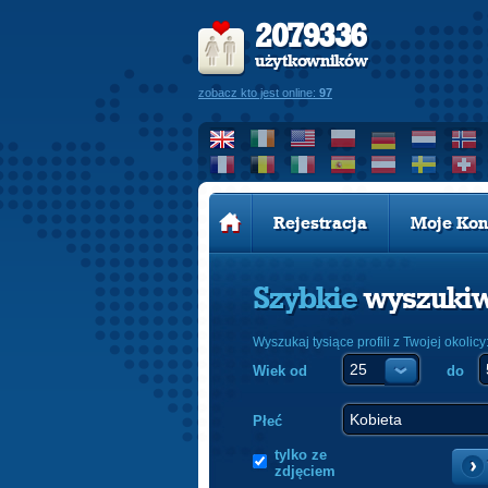
2079336
użytkowników
zobacz kto jest online:
97
Rejestracja
Moje Kon
Szybkie
wyszuki
Wyszukaj tysiące profili z Twojej okolicy
Wiek od
do
Płeć
tylko ze
zdjęciem