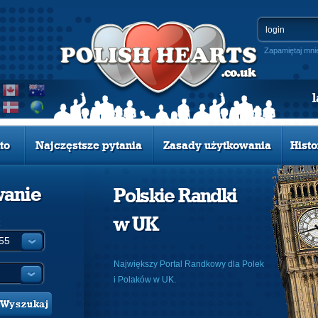
Zapamiętaj mni
to
Najczęstsze pytania
Zasady użytkowania
Histo
wanie
Polskie Randki
w UK
:
Największy Portal Randkowy dla Polek
i Polaków w UK.
Wyszukaj