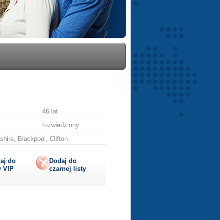
46 lat
rozwiedziony
hire, Blackpool, Clifton
aj do
Dodaj do
y
VIP
czarnej listy
lij
ę