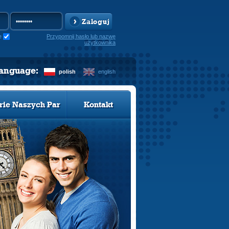
Zaloguj
e
Przypomnij hasło lub nazwę
użytkownika
language:
polish
english
rie Naszych Par
Kontakt