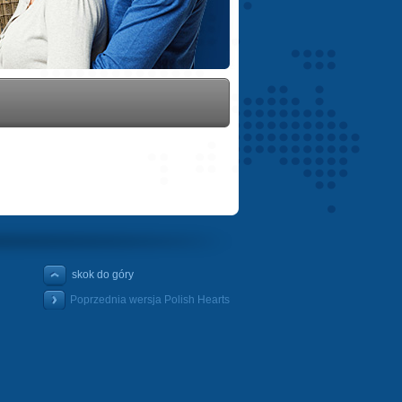
skok do góry
Poprzednia wersja Polish Hearts