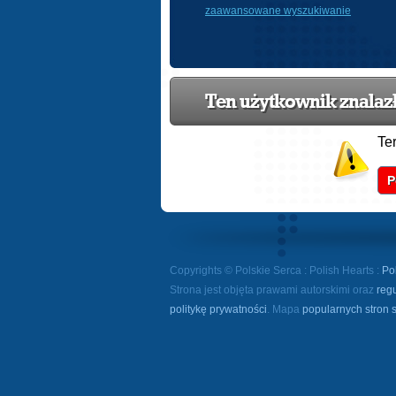
zaawansowane wyszukiwanie
Ten użytkownik znalazł 
Te
P
Copyrights © Polskie Serca : Polish Hearts :
Po
Strona jest objęta prawami autorskimi oraz
reg
politykę prywatności
. Mapa
popularnych stron 