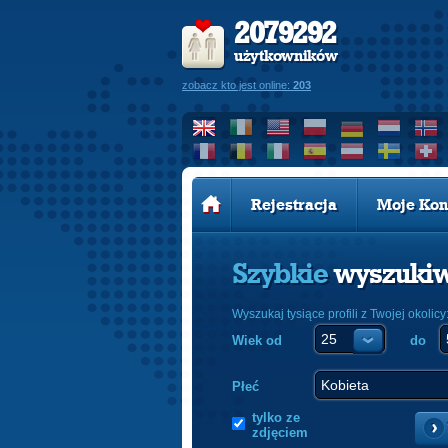
2079292
użytkowników
zobacz kto jest online:
203
Rejestracja
Moje Kon
Szybkie
wyszuki
Wyszukaj tysiące profili z Twojej okolicy
Wiek od
do
Płeć
tylko ze
zdjęciem