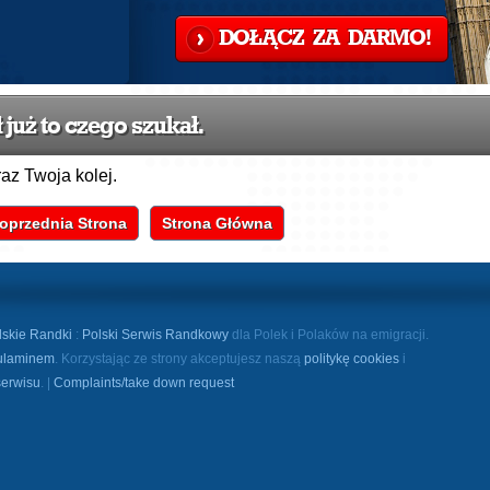
DOŁĄCZ ZA DARMO!
już to czego szukał.
raz Twoja kolej.
oprzednia Strona
Strona Główna
lskie Randki
:
Polski Serwis Randkowy
dla Polek i Polaków na emigracji.
ulaminem
. Korzystając ze strony akceptujesz naszą
politykę cookies
i
serwisu
. |
Complaints/take down request