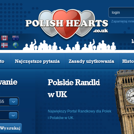
Zapamiętaj mni
to
Najczęstsze pytania
Zasady użytkowania
Histo
wanie
Polskie Randki
w UK
:
Największy Portal Randkowy dla Polek
i Polaków w UK.
Wyszukaj