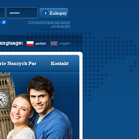
Zaloguj
e
Przypomnij hasło lub nazwę
użytkownika
language:
polish
english
rie Naszych Par
Kontakt