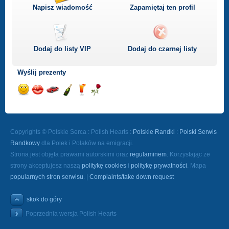
Napisz wiadomość
Zapamiętaj ten profil
Dodaj do listy
VIP
Dodaj do czarnej listy
Wyślij prezenty
Wyślij
Wyślij
Przejażdżka
Wyślij
Wyślij
Wyślij
uśmiech
buziaka
samochodem
szampana
drinka
różę
Copyrights © Polskie Serca : Polish Hearts :
Polskie Randki
:
Polski Serwis
Randkowy
dla Polek i Polaków na emigracji.
Strona jest objęta prawami autorskimi oraz
regulaminem
. Korzystając ze
strony akceptujesz naszą
politykę cookies
i
politykę prywatności
. Mapa
popularnych stron serwisu
. |
Complaints/take down request
skok do góry
Poprzednia wersja Polish Hearts