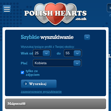
Z
Szybkie
wyszukiwanie
Wyszukaj tysiące profili z Twojej okolicy:
Wiek od
do
POLISH
ENGLISH
Płeć
tylko ze
zdjęciem
Wyszukaj
zaawansowane wyszukiwanie
Malgorzat66