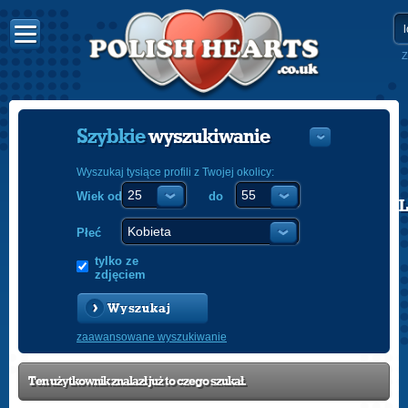
Z
Szybkie
wyszukiwanie
Wyszukaj tysiące profili z Twojej okolicy:
Wiek od
do
POLISH
ENGLISH
Płeć
tylko ze
zdjęciem
Wyszukaj
zaawansowane wyszukiwanie
Ten użytkownik znalazł już to czego szukał.