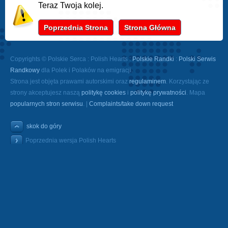
Teraz Twoja kolej.
Poprzednia Strona
Strona Główna
Copyrights © Polskie Serca : Polish Hearts :
Polskie Randki
:
Polski Serwis
Randkowy
dla Polek i Polaków na emigracji.
Strona jest objęta prawami autorskimi oraz
regulaminem
. Korzystając ze
strony akceptujesz naszą
politykę cookies
i
politykę prywatności
. Mapa
popularnych stron serwisu
. |
Complaints/take down request
skok do góry
Poprzednia wersja Polish Hearts