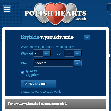
Z
Szybkie
wyszukiwanie
Wyszukaj tysiące profili z Twojej okolicy:
Wiek od
do
POLISH
ENGLISH
Płeć
tylko ze
zdjęciem
Wyszukaj
zaawansowane wyszukiwanie
Ten użytkownik znalazł już to czego szukał.