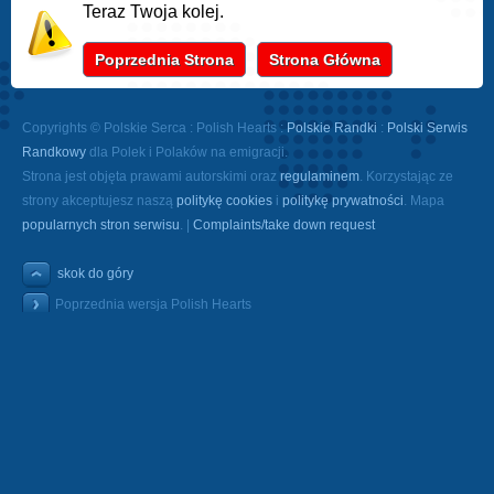
Teraz Twoja kolej.
Poprzednia Strona
Strona Główna
Copyrights © Polskie Serca : Polish Hearts :
Polskie Randki
:
Polski Serwis
Randkowy
dla Polek i Polaków na emigracji.
Strona jest objęta prawami autorskimi oraz
regulaminem
. Korzystając ze
strony akceptujesz naszą
politykę cookies
i
politykę prywatności
. Mapa
popularnych stron serwisu
. |
Complaints/take down request
skok do góry
Poprzednia wersja Polish Hearts