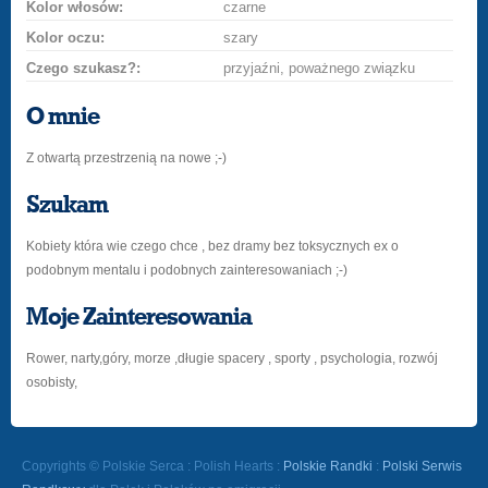
Kolor włosów:
czarne
Kolor oczu:
szary
Czego szukasz?:
przyjaźni, poważnego związku
O mnie
Z otwartą przestrzenią na nowe ;-)
Szukam
Kobiety która wie czego chce , bez dramy bez toksycznych ex o
podobnym mentalu i podobnych zainteresowaniach ;-)
Moje Zainteresowania
Rower, narty,góry, morze ,długie spacery , sporty , psychologia, rozwój
osobisty,
Copyrights © Polskie Serca : Polish Hearts :
Polskie Randki
:
Polski Serwis