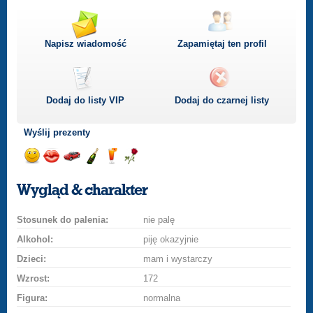
Napisz wiadomość
Zapamiętaj ten profil
Dodaj do listy
VIP
Dodaj do czarnej listy
Wyślij prezenty
Wyślij
Wyślij
Przejażdżka
Wyślij
Wyślij
Wyślij
uśmiech
buziaka
samochodem
szampana
drinka
różę
Wygląd & charakter
Stosunek do palenia:
nie palę
Alkohol:
piję okazyjnie
Dzieci:
mam i wystarczy
Wzrost:
172
Figura:
normalna