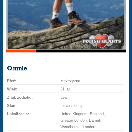
O mnie
Płeć:
Mężczyzna
Wiek:
51 lat
Znak zodiaku:
Lew
Stan:
rozwiedziony
Lokalizacja:
United Kingdom, England,
Greater London, Barnet,
Woodhouse, London