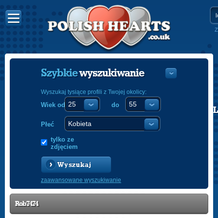
Z
Szybkie
wyszukiwanie
Wyszukaj tysiące profili z Twojej okolicy:
Wiek od
do
POLISH
ENGLISH
Płeć
tylko ze
zdjęciem
Wyszukaj
zaawansowane wyszukiwanie
Rob7474