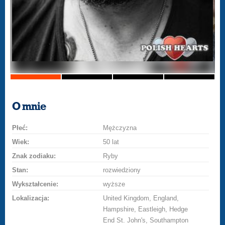
O mnie
Płeć:
Mężczyzna
Wiek:
50 lat
Znak zodiaku:
Ryby
Stan:
rozwiedziony
Wykształcenie:
wyższe
Lokalizacja:
United Kingdom, England,
Hampshire, Eastleigh, Hedge
End St. John's, Southampton