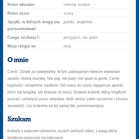
Kolor włosów:
ciemny szatyn
Kolor oczu:
szary
Języki, w których mogę się
polski, angielski
porozumiewać:
Czego szukasz?:
przyjaźni, nie wiem
Moja religia to:
inna
O mnie
Cześć. Dzięki za odwiedziny. W tym zabieganym świecie wybieram
spokój i dobrą muzykę. Nie piję, nie palę i nie gram w gierki. Cenię
lojalność i wzajemne zaufanie. Od czasu do czasu sięgam po aparat,
pióro lub książkę, ale brakuje mi muzy. Szukam kobiety, którą mógłbym
poznać i uchwycić przez obiektyw. Jeśli cenisz sobie szczerość i chcesz
sprawdzić, czy jesteśmy na tej samej fali, porozmawiajmy.
Szukam
Kobiety o pięknym uśmiechu, oczach pełnych iskier, z pasją którą
mógłbym uwiecznić na zdjęciach.