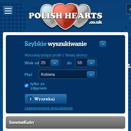
Z
Szybkie
wyszukiwanie
Wyszukaj tysiące profili z Twojej okolicy:
Wiek od
do
POLISH
ENGLISH
Płeć
tylko ze
zdjęciem
Wyszukaj
zaawansowane wyszukiwanie
SamotneKadry