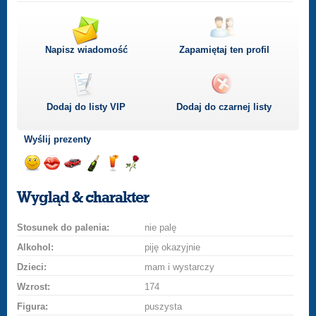
Napisz wiadomość
Zapamiętaj ten profil
Dodaj do listy
VIP
Dodaj do czarnej listy
Wyślij prezenty
Wyślij
Wyślij
Przejażdżka
Wyślij
Wyślij
Wyślij
uśmiech
buziaka
samochodem
szampana
drinka
różę
Wygląd & charakter
Stosunek do palenia:
nie palę
Alkohol:
piję okazyjnie
Dzieci:
mam i wystarczy
Wzrost:
174
Figura:
puszysta