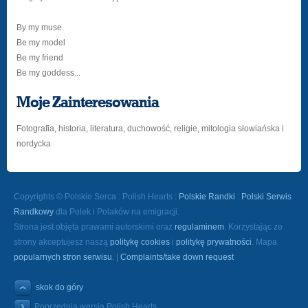
By my muse
Be my model
Be my friend
Be my goddess...
Moje Zainteresowania
Fotografia, historia, literatura, duchowość, religie, mitologia słowiańska i
nordycka
Copyrights © Polskie Serca : Polish Hearts :
Polskie Randki
:
Polski Serwis
Randkowy
dla Polek i Polaków na emigracji.
Strona jest objęta prawami autorskimi oraz
regulaminem
. Korzystając ze
strony akceptujesz naszą
politykę cookies
i
politykę prywatności
. Mapa
popularnych stron serwisu
. |
Complaints/take down request
skok do góry
Poprzednia wersja Polish Hearts