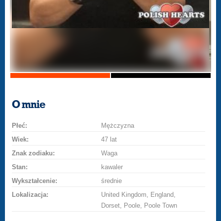
O mnie
Płeć:
Mężczyzna
Wiek:
47 lat
Znak zodiaku:
Waga
Stan:
kawaler
Wykształcenie:
średnie
Lokalizacja:
United Kingdom, England,
Dorset, Poole, Poole Town