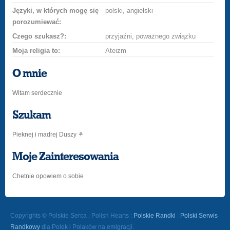
Języki, w których mogę się
polski, angielski
porozumiewać:
Czego szukasz?:
przyjaźni, poważnego związku
Moja religia to:
Ateizm
O mnie
Witam serdecznie
Szukam
Pieknej i madrej Duszy ⚘️
Moje Zainteresowania
Chetnie opowiem o sobie
Copyrights © Polskie Serca : Polish Hearts :
Polskie Randki
:
Polski Serwis
Randkowy
dla Polek i Polaków na emigracji.