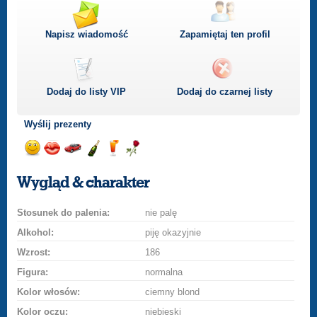
Napisz wiadomość
Zapamiętaj ten profil
Dodaj do listy
VIP
Dodaj do czarnej listy
Wyślij prezenty
Wyślij
Wyślij
Przejażdżka
Wyślij
Wyślij
Wyślij
uśmiech
buziaka
samochodem
szampana
drinka
różę
Wygląd & charakter
Stosunek do palenia:
nie palę
Alkohol:
piję okazyjnie
Wzrost:
186
Figura:
normalna
Kolor włosów:
ciemny blond
Kolor oczu:
niebieski