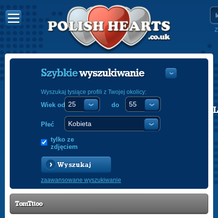
Z
Szybkie
wyszukiwanie
Wyszukaj tysiące profili z Twojej okolicy:
Wiek od
do
POLISH
ENGLISH
Płeć
tylko ze
zdjęciem
Wyszukaj
zaawansowane wyszukiwanie
TomTttoo