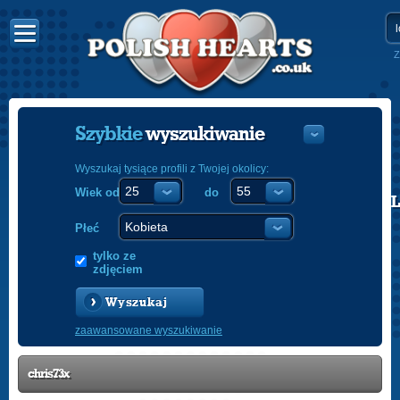
Z
Szybkie
wyszukiwanie
Wyszukaj tysiące profili z Twojej okolicy:
Wiek od
do
POLISH
ENGLISH
Płeć
tylko ze
zdjęciem
Wyszukaj
zaawansowane wyszukiwanie
chris73x