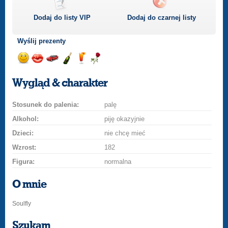
Dodaj do listy
VIP
Dodaj do czarnej listy
Wyślij prezenty
Wyślij
Wyślij
Przejażdżka
Wyślij
Wyślij
Wyślij
uśmiech
buziaka
samochodem
szampana
drinka
różę
Wygląd & charakter
Stosunek do palenia:
palę
Alkohol:
piję okazyjnie
Dzieci:
nie chcę mieć
Wzrost:
182
Figura:
normalna
O mnie
Soulfly
Szukam