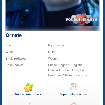
O mnie
Płeć:
Mężczyzna
Wiek:
53 lat
Znak zodiaku:
Wodnik
Lokalizacja:
United Kingdom, England,
Greater London, Hillingdon,
Heathrow Villages, Hounslow
Napisz wiadomość
Zapamiętaj ten profil