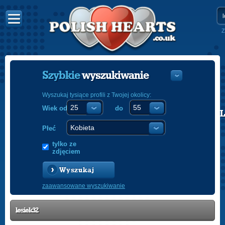
Z
Szybkie
wyszukiwanie
Wyszukaj tysiące profili z Twojej okolicy:
Wiek od
do
POLISH
ENGLISH
Płeć
tylko ze
zdjęciem
Wyszukaj
zaawansowane wyszukiwanie
lesiek32