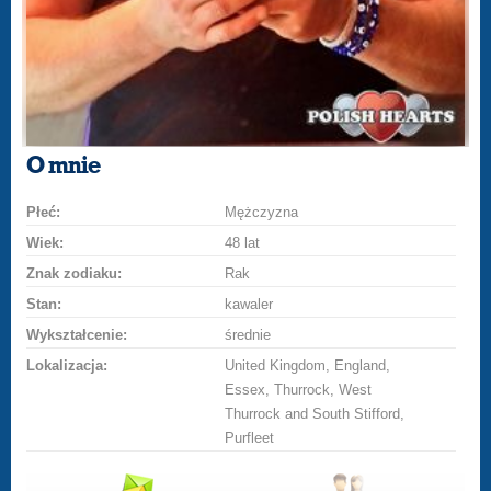
O mnie
Płeć:
Mężczyzna
Wiek:
48 lat
Znak zodiaku:
Rak
Stan:
kawaler
Wykształcenie:
średnie
Lokalizacja:
United Kingdom, England,
Essex, Thurrock, West
Thurrock and South Stifford,
Purfleet