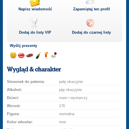
Napisz wiadomość
Zapamiętaj ten profil
Dodaj do listy
VIP
Dodaj do czarnej listy
Wyślij prezenty
Wyślij
Wyślij
Przejażdżka
Wyślij
Wyślij
Wyślij
uśmiech
buziaka
samochodem
szampana
drinka
różę
Wygląd & charakter
Stosunek do palenia:
palę okazyjnie
Alkohol:
piję okazyjnie
Dzieci:
mam i wystarczy
Wzrost:
176
Figura:
normalna
Kolor włosów:
inne