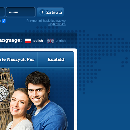
Zaloguj
e
Przypomnij hasło lub nazwę
użytkownika
language:
polish
english
rie Naszych Par
Kontakt