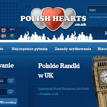
Zapamiętaj mni
to
Najczęstsze pytania
Zasady użytkowania
Histo
wanie
Polskie Randki
w UK
:
Największy Portal Randkowy dla Polek
i Polaków w UK.
Wyszukaj