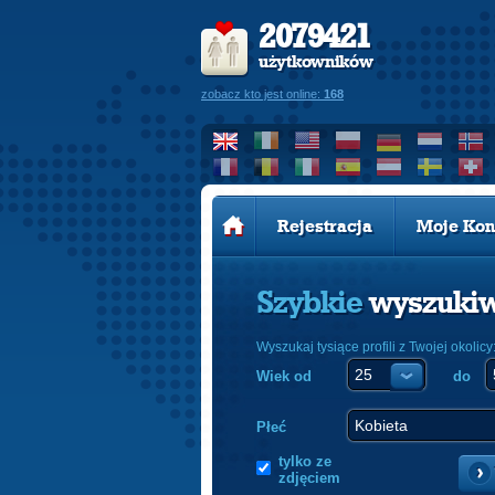
2079421
użytkowników
zobacz kto jest online:
168
Rejestracja
Moje Kon
Szybkie
wyszuki
Wyszukaj tysiące profili z Twojej okolicy
Wiek od
do
Płeć
tylko ze
zdjęciem