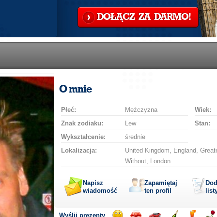
DOŁĄCZ ZA DARMO!
O mnie
Płeć:
Mężczyzna
Wiek:
Znak zodiaku:
Lew
Stan:
Wykształcenie:
średnie
Lokalizacja:
United Kingdom, England, Greate
Without, London
Napisz
Zapamiętaj
Dod
wiadomość
ten profil
list
Wyślij prezenty