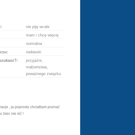
lij
ę
:
nie piję wcale
mam i chcę więcej
normalna
czu:
niebieski
szukasz?:
przyjaźni,
małżeństwa,
poważnego związku
acje , ja poprostu chciałbym poznać
 biec nie iść !