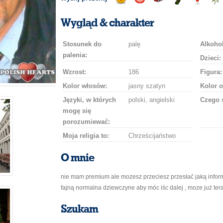
Wyślij
Wyślij
Przejażdżka
Wyślij
Wyślij
Wyś
uśmiech
buziaka
samochodem
szampana
drinka
róż
Wygląd & charakter
Stosunek do
palę
Alkohol
palenia:
Dzieci:
Wzrost:
186
Figura:
Kolor włosów:
jasny szatyn
Kolor o
Języki, w których
polski, angielski
Czego 
mogę się
porozumiewać:
Moja religia to:
Chrześcijaństwo
O mnie
nie mam premium ale mozesz przeciesz przesłać jaką inform
fajną normalna dziewczyne aby móc iśc dalej , moze już terac
Szukam