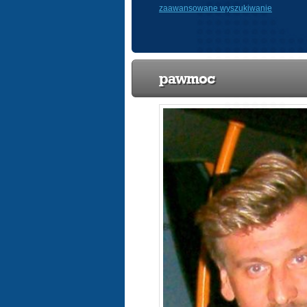
zaawansowane wyszukiwanie
pawmoc