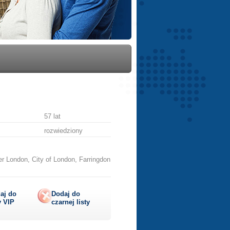
57 lat
rozwiedziony
r London, City of London, Farringdon
aj do
Dodaj do
y
VIP
czarnej listy