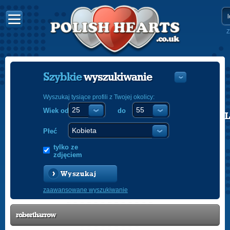
Z
Szybkie
wyszukiwanie
Wyszukaj tysiące profili z Twojej okolicy:
Wiek od
do
POLISH
ENGLISH
Płeć
tylko ze
zdjęciem
Wyszukaj
zaawansowane wyszukiwanie
robertharrow