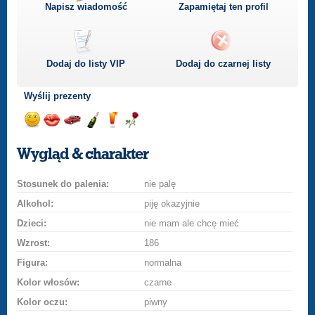
Napisz wiadomość
Zapamiętaj ten profil
Dodaj do listy
VIP
Dodaj do czarnej listy
Wyślij prezenty
Wyślij
Wyślij
Przejażdżka
Wyślij
Wyślij
Wyślij
uśmiech
buziaka
samochodem
szampana
drinka
różę
Wygląd & charakter
Stosunek do palenia:
nie palę
Alkohol:
piję okazyjnie
Dzieci:
nie mam ale chcę mieć
Wzrost:
186
Figura:
normalna
Kolor włosów:
czarne
Kolor oczu:
piwny