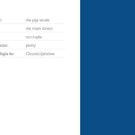
ę
:
nie piję wcale
nie mam dzieci
szczupła
czu:
piwny
ligia to:
Chrześcijaństwo