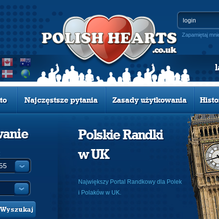
Zapamiętaj mni
to
Najczęstsze pytania
Zasady użytkowania
Histo
wanie
Polskie Randki
w UK
:
Największy Portal Randkowy dla Polek
i Polaków w UK.
Wyszukaj