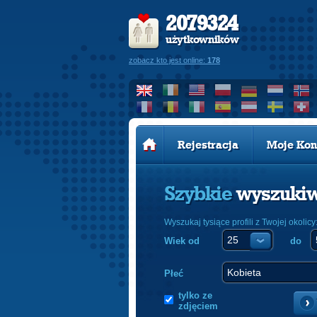
2079324
użytkowników
zobacz kto jest online:
178
Rejestracja
Moje Kon
Szybkie
wyszuki
Wyszukaj tysiące profili z Twojej okolicy
Wiek od
do
Płeć
tylko ze
zdjęciem