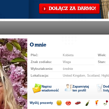
DOŁĄCZ ZA DARMO!
O mnie
Płeć:
Kobieta
Wiek:
Znak zodiaku:
Waga
Stan:
Wykształcenie:
średnie
Lokalizacja:
United Kingdom, Scotland, Highl
Napisz
Zapamiętaj
Dod
wiadomość
ten profil
list
Wyślij prezenty
Wyślij
Wyślij
Przejażdżka
Wyślij
Wyślij
Wyś