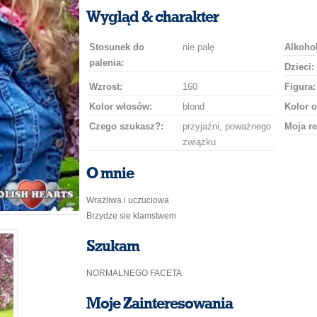
uśmiech
buziaka
samochodem
szampana
drinka
róż
Wygląd & charakter
Stosunek do
nie palę
Alkohol
palenia:
Dzieci:
Wzrost:
160
Figura:
Kolor włosów:
blond
Kolor o
Czego szukasz?:
przyjaźni, poważnego
Moja re
związku
O mnie
Wrażliwa i uczuciowa
Brzydze sie klamstwem
Szukam
NORMALNEGO FACETA
Moje Zainteresowania