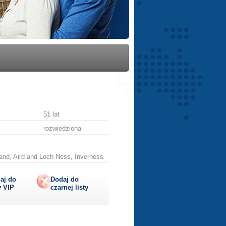
51 lat
rozwiedziona
and, Aird and Loch Ness, Inverness
aj do
Dodaj do
y
VIP
czarnej listy
lij