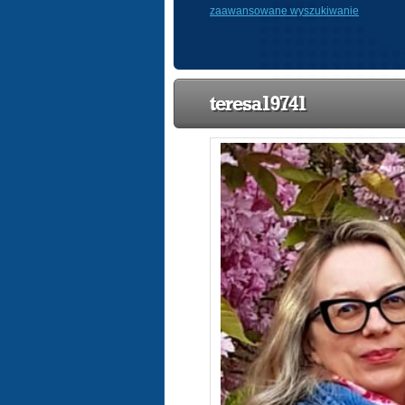
zaawansowane wyszukiwanie
teresa19741