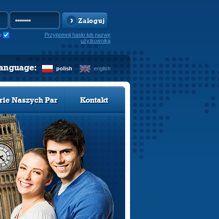
Zaloguj
e
Przypomnij hasło lub nazwę
użytkownika
language:
polish
english
rie Naszych Par
Kontakt