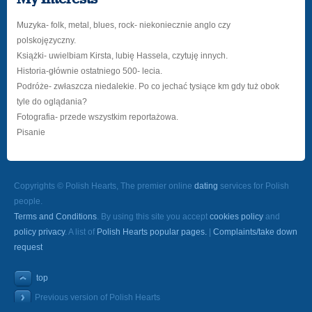
Muzyka- folk, metal, blues, rock- niekoniecznie anglo czy
polskojęzyczny.
Książki- uwielbiam Kirsta, lubię Hassela, czytuję innych.
Historia-głównie ostatniego 500- lecia.
Podróże- zwłaszcza niedalekie. Po co jechać tysiące km gdy tuż obok
tyle do oglądania?
Fotografia- przede wszystkim reportażowa.
Pisanie
Copyrights © Polish Hearts, The premier online
dating
services for Polish
people.
Terms and Conditions
. By using this site you accept
cookies policy
and
policy privacy
. A list of
Polish Hearts popular pages.
|
Complaints/take down
request
top
Previous version of Polish Hearts