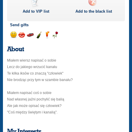
Add to
VIP
list
Add to the black list
Send gifts
Send
Send
Invite
Send
Send
Send
a
a
for
champagne
a
a
About
smile
kiss
a
drink
rose
car
Miałem wiersz napisać o sobie
drive
Lecz do jakiego wrzucić kanału
Te kilka iksów co znaczą "człowiek"
Nie brodząc przy tym w szambie banału?
Miałem napisać coś o sobie
Nad własnej jaźni pochylić się balią
Ale jak może opisać się człowiek?
"Coś między świętym i kanalią".
My Interests