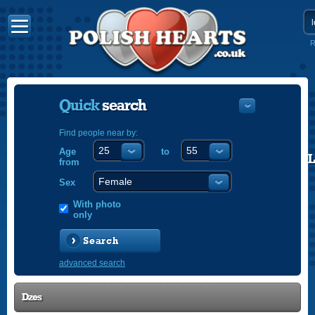
R
Quick
search
Find people near by:
Age
to
POLISH
from
ENGLISH
Sex
With photo
only
Search
advanced search
Dzes