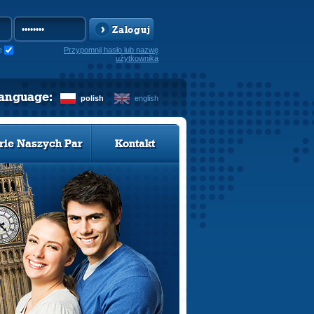
Zaloguj
e
Przypomnij hasło lub nazwę
użytkownika
language:
polish
english
rie Naszych Par
Kontakt