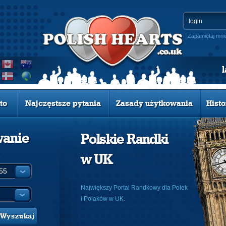
Zapamiętaj mni
to
Najczęstsze pytania
Zasady użytkowania
Histo
wanie
Polskie Randki
w UK
:
Największy Portal Randkowy dla Polek
i Polaków w UK.
Wyszukaj