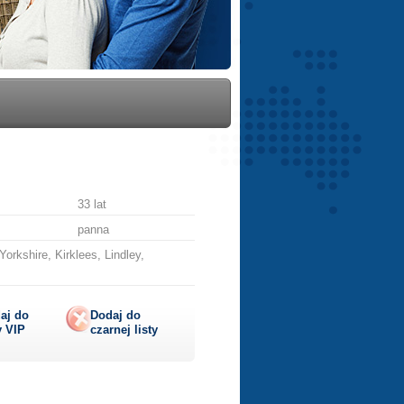
33 lat
panna
rkshire, Kirklees, Lindley,
aj do
Dodaj do
y
VIP
czarnej listy
lij