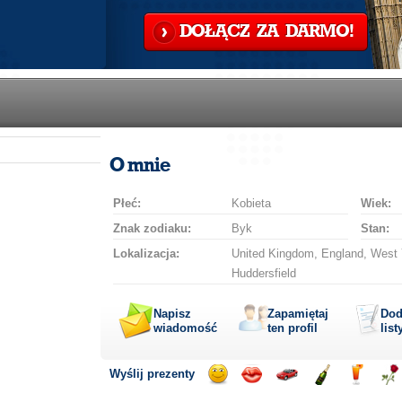
DOŁĄCZ ZA DARMO!
O mnie
Płeć:
Kobieta
Wiek:
Znak zodiaku:
Byk
Stan:
Lokalizacja:
United Kingdom, England, West Yo
Huddersfield
Napisz
Zapamiętaj
Dod
wiadomość
ten profil
list
Wyślij prezenty
Wyślij
Wyślij
Przejażdżka
Wyślij
Wyślij
Wyś