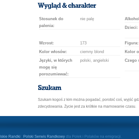
uśmiech
buziaka
samochodem
szampana
drinka
róż
Wygląd & charakter
Stosunek do
nie palę
Alkohol
palenia:
Dzieci:
Wzrost:
173
Figura:
Kolor włosów:
ciemny blond
Kolor o
Języki, w których
polski, angielski
Czego 
mogę się
porozumiewać:
Szukam
Szukam kogoś z kim można pogadać, porobić coś, wyjść gdzi
zdecydowania. Życie jest za krótkie na marnowanie czasu.
lskie Randki
:
Polski Serwis Randkowy
dla Polek i Polaków na emigracji.