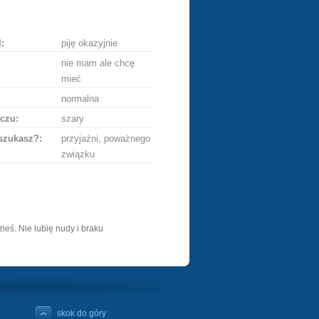
ę
:
piję okazyjnie
nie mam ale chcę
mieć
normalna
czu:
szary
szukasz?:
przyjaźni, poważnego
związku
eś. Nie lubię nudy i braku
skok do góry