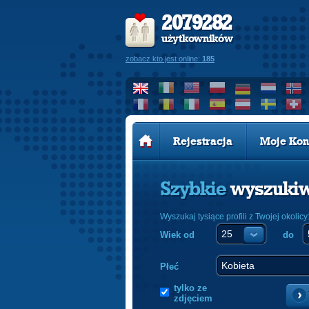
2079282
użytkowników
zobacz kto jest online:
185
Rejestracja
Moje Kon
Szybkie
wyszuki
Wyszukaj tysiące profili z Twojej okolicy
Wiek od
do
Płeć
tylko ze
zdjęciem