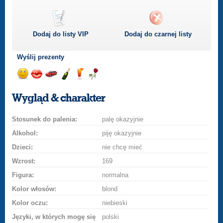
Dodaj do listy
VIP
Dodaj do czarnej listy
Wyślij prezenty
Wyślij
Wyślij
Przejażdżka
Wyślij
Wyślij
Wyślij
uśmiech
buziaka
samochodem
szampana
drinka
różę
Wygląd & charakter
Stosunek do palenia:
palę okazyjnie
Alkohol:
piję okazyjnie
Dzieci:
nie chcę mieć
Wzrost:
169
Figura:
normalna
Kolor włosów:
blond
Kolor oczu:
niebieski
Języki, w których mogę się
polski