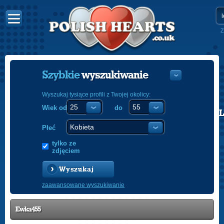
Z
Szybkie
wyszukiwanie
Wyszukaj tysiące profili z Twojej okolicy:
Wiek od
do
POLISH
ENGLISH
Płeć
tylko ze
zdjęciem
Wyszukaj
zaawansowane wyszukiwanie
Ewka455