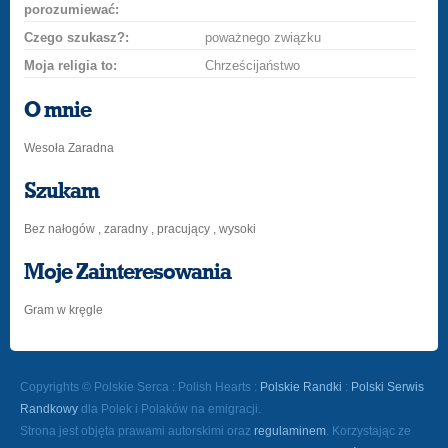
porozumiewać:
Czego szukasz?:
poważnego związku
Moja religia to:
Chrześcijaństwo
O mnie
Wesoła Zaradna
Szukam
Bez nałogów , zaradny , pracujący , wysoki
Moje Zainteresowania
Gram w kręgle
Copyrights © Polskie Serca : Polish Hearts :
Polskie Randki
:
Polski Serwis
Randkowy
dla Polek i Polaków na emigracji.
Strona jest objęta prawami autorskimi oraz
regulaminem
. Korzystając ze