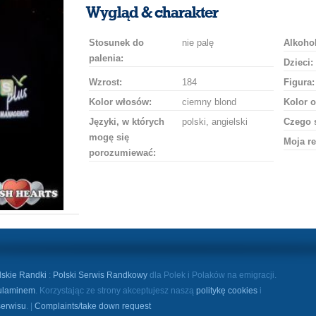
uśmiech
buziaka
samochodem
szampana
drinka
róż
Wygląd & charakter
Stosunek do
nie palę
Alkohol
palenia:
Dzieci:
Wzrost:
184
Figura:
Kolor włosów:
ciemny blond
Kolor o
Języki, w których
polski, angielski
Czego 
mogę się
Moja re
porozumiewać:
lskie Randki
:
Polski Serwis Randkowy
dla Polek i Polaków na emigracji.
ulaminem
. Korzystając ze strony akceptujesz naszą
politykę cookies
i
serwisu
. |
Complaints/take down request