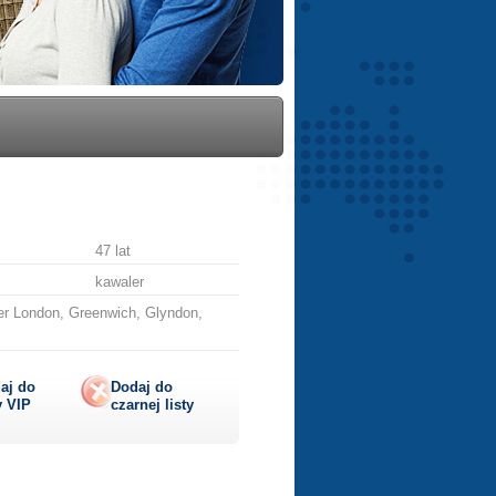
47 lat
kawaler
er London, Greenwich, Glyndon,
aj do
Dodaj do
y
VIP
czarnej listy
lij