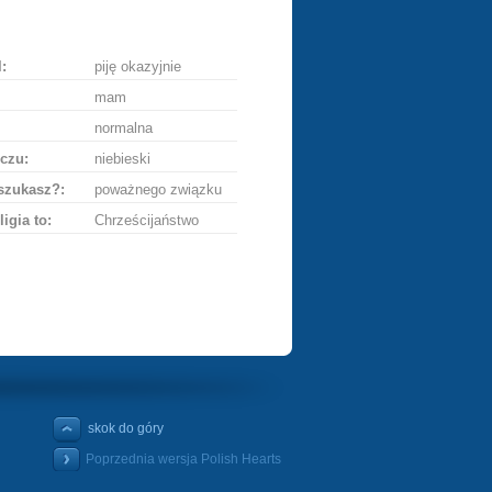
ę
:
piję okazyjnie
mam
normalna
czu:
niebieski
szukasz?:
poważnego związku
ligia to:
Chrześcijaństwo
skok do góry
Poprzednia wersja Polish Hearts