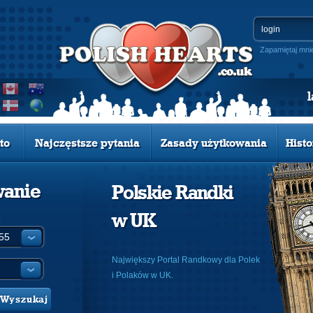
Zapamiętaj mni
to
Najczęstsze pytania
Zasady użytkowania
Histo
wanie
Polskie Randki
w UK
:
Największy Portal Randkowy dla Polek
i Polaków w UK.
Wyszukaj