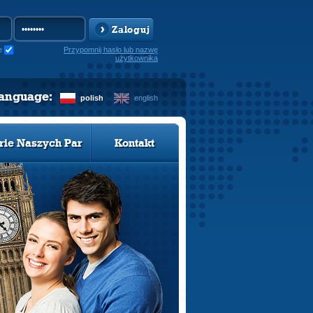
Zaloguj
e
Przypomnij hasło lub nazwę
użytkownika
language:
polish
english
rie Naszych Par
Kontakt