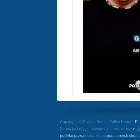
Copyrights © Polskie Serca : Polish Hearts :
Po
Strona jest objęta prawami autorskimi oraz
reg
politykę prywatności
. Mapa
popularnych stron 