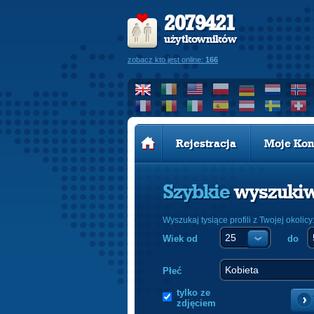
2079421
użytkowników
zobacz kto jest online:
166
Rejestracja
Moje Kon
Szybkie
wyszuki
Wyszukaj tysiące profili z Twojej okolicy
Wiek od
do
Płeć
tylko ze
zdjęciem