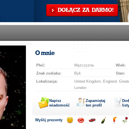
DOŁĄCZ ZA DARMO!
O mnie
Płeć:
Mężczyzna
Wiek:
Znak zodiaku:
Byk
Stan:
Lokalizacja:
United Kingdom, England, Great
London
Napisz
Zapamiętaj
Dod
wiadomość
ten profil
list
Wyślij prezenty
Wyślij
Wyślij
Przejażdżka
Wyślij
Wyślij
Wyś