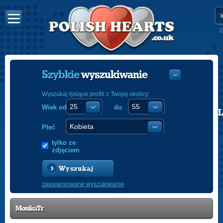
Z
Szybkie
wyszukiwanie
Wyszukaj tysiące profili z Twojej okolicy:
Wiek od
do
POLISH
ENGLISH
Płeć
tylko ze
zdjęciem
Wyszukaj
zaawansowane wyszukiwanie
MonikaTr