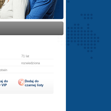
71 lat
rozwiedziona
otwin
aj do
Dodaj do
y
VIP
czarnej listy
lij
ę