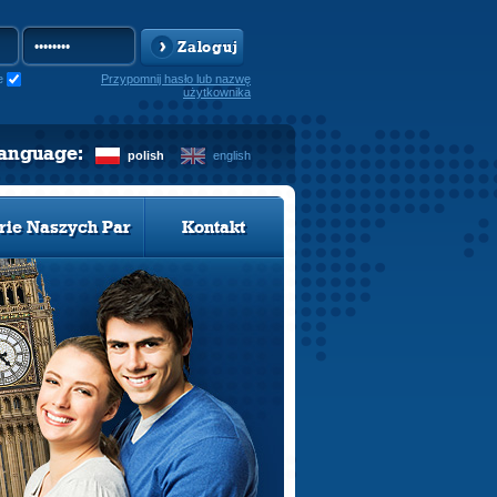
Zaloguj
e
Przypomnij hasło lub nazwę
użytkownika
language:
polish
english
rie Naszych Par
Kontakt