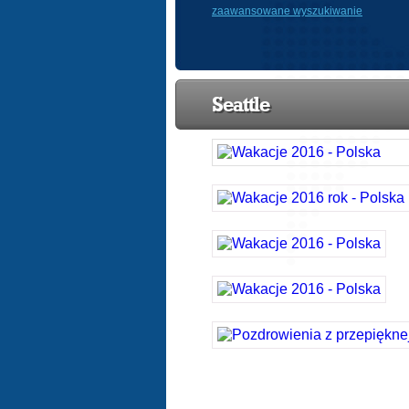
zaawansowane wyszukiwanie
Seattle