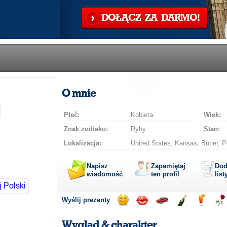
DOŁĄCZ ZA DARMO!
O mnie
Płeć:
Kobieta
Wiek:
Znak zodiaku:
Ryby
Stan:
Lokalizacja:
United States, Kansas, Butler, P
Napisz
Zapamiętaj
Dod
wiadomość
ten profil
list
Wyślij prezenty
Wyślij
Wyślij
Przejażdżka
Wyślij
Wyślij
Wyś
uśmiech
buziaka
samochodem
szampana
drinka
róż
Wygląd & charakter