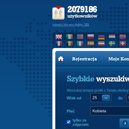
2079186
użytkowników
zobacz kto jest online:
111
Rejestracja
Moje Kon
Szybkie
wyszuki
Wyszukaj tysiące profili z Twojej okolicy
Wiek od
do
Płeć
tylko ze
zdjęciem