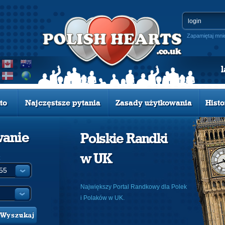
Zapamiętaj mni
to
Najczęstsze pytania
Zasady użytkowania
Histo
wanie
Polskie Randki
w UK
:
Największy Portal Randkowy dla Polek
i Polaków w UK.
Wyszukaj