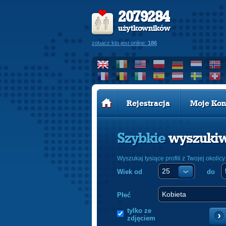
2079284
użytkowników
zobacz kto jest online:
186
Rejestracja
Moje Kon
Szybkie
wyszuki
Wyszukaj tysiące profili z Twojej okolicy
Wiek od
do
Płeć
tylko ze
zdjęciem