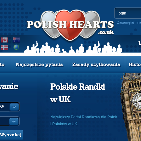
Zapamiętaj mni
to
Najczęstsze pytania
Zasady użytkowania
Histo
wanie
Polskie Randki
w UK
:
Największy Portal Randkowy dla Polek
i Polaków w UK.
Wyszukaj