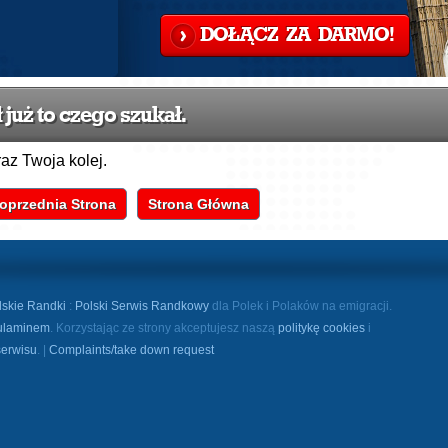
DOŁĄCZ ZA DARMO!
już to czego szukał.
raz Twoja kolej.
oprzednia Strona
Strona Główna
lskie Randki
:
Polski Serwis Randkowy
dla Polek i Polaków na emigracji.
ulaminem
. Korzystając ze strony akceptujesz naszą
politykę cookies
i
serwisu
. |
Complaints/take down request