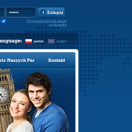
Zaloguj
e
Przypomnij hasło lub nazwę
użytkownika
language:
polish
english
rie Naszych Par
Kontakt