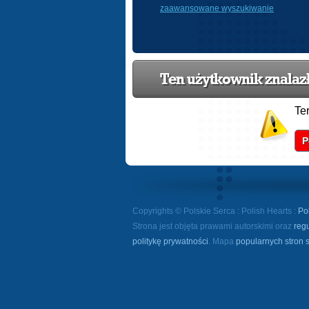
zaawansowane wyszukiwanie
Ten użytkownik znalazł 
Te
P
Copyrights © Polskie Serca : Polish Hearts :
Po
Strona jest objęta prawami autorskimi oraz
reg
politykę prywatności
. Mapa
popularnych stron 