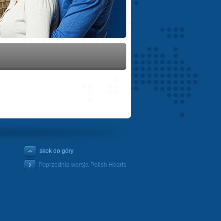
skok do góry
Poprzednia wersja Polish Hearts