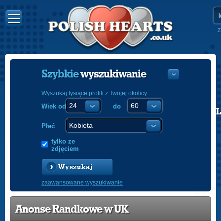
Z
Szybkie
wyszukiwanie
Wyszukaj tysiące profili z Twojej okolicy:
Wiek od
do
POLISH
ENGLISH
Płeć
tylko ze
zdjęciem
Wyszukaj
zaawansowane wyszukiwanie
Anonse Randkowe w UK