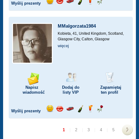
Wyślij prezenty
Wyślij
Wyślij
Przejażdżka
Wyślij
Wyślij
Wyślij
uśmiech
buziaka
samochodem
szampana
drinka
różę
MMalgorzata1984
Kobieta, 41,
United Kingdom, Scotland,
Glasgow City, Calton, Glasgow
więcej
Napisz
Dodaj do
Zapamiętaj
wiadomość
listy
VIP
ten profil
Wyślij prezenty
Wyślij
Wyślij
Przejażdżka
Wyślij
Wyślij
Wyślij
uśmiech
buziaka
samochodem
szampana
drinka
różę
1
|
2
|
3
|
4
|
5
>