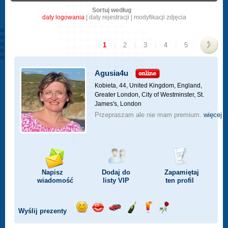
Sortuj według
daty logowania
|
daty rejestracji
|
modyfikacji zdjęcia
1
|
2
|
3
|
4
|
5
>
Agusia4u
Kobieta, 44,
United Kingdom, England,
Greater London, City of Westminster, St.
James's, London
Przepraszam ale nie mam premium.
więcej
Napisz
Dodaj do
Zapamiętaj
wiadomość
listy
VIP
ten profil
Wyślij prezenty
Wyślij
Wyślij
Przejażdżka
Wyślij
Wyślij
Wyślij
uśmiech
buziaka
samochodem
szampana
drinka
różę