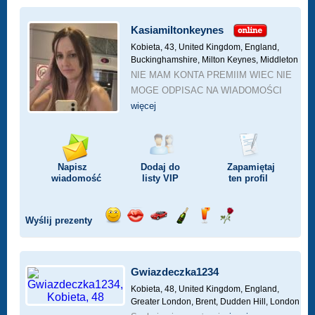
Kasiamiltonkeynes
Kobieta, 43,
United Kingdom, England,
Buckinghamshire, Milton Keynes, Middleton
NIE MAM KONTA PREMIIM WIEC NIE
MOGE ODPISAC NA WIADOMOŚCI
więcej
Napisz
Dodaj do
Zapamiętaj
wiadomość
listy
VIP
ten profil
Wyślij prezenty
Wyślij
Wyślij
Przejażdżka
Wyślij
Wyślij
Wyślij
uśmiech
buziaka
samochodem
szampana
drinka
różę
Gwiazdeczka1234
Kobieta, 48,
United Kingdom, England,
Greater London, Brent, Dudden Hill, London