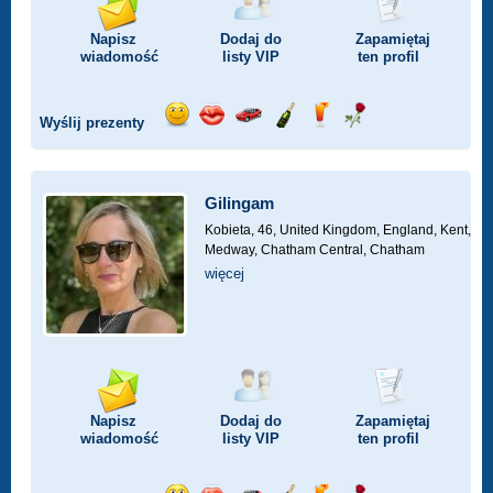
Napisz
Dodaj do
Zapamiętaj
wiadomość
listy
VIP
ten profil
Wyślij prezenty
Wyślij
Wyślij
Przejażdżka
Wyślij
Wyślij
Wyślij
uśmiech
buziaka
samochodem
szampana
drinka
różę
Gilingam
Kobieta, 46,
United Kingdom, England, Kent,
Medway, Chatham Central, Chatham
więcej
Napisz
Dodaj do
Zapamiętaj
wiadomość
listy
VIP
ten profil