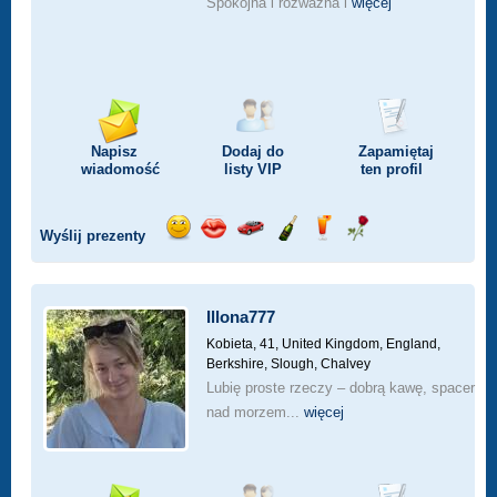
Spokojna i rozważna i
więcej
Napisz
Dodaj do
Zapamiętaj
wiadomość
listy
VIP
ten profil
Wyślij prezenty
Wyślij
Wyślij
Przejażdżka
Wyślij
Wyślij
Wyślij
uśmiech
buziaka
samochodem
szampana
drinka
różę
Illona777
Kobieta, 41,
United Kingdom, England,
Berkshire, Slough, Chalvey
Lubię proste rzeczy – dobrą kawę, spacer
nad morzem...
więcej