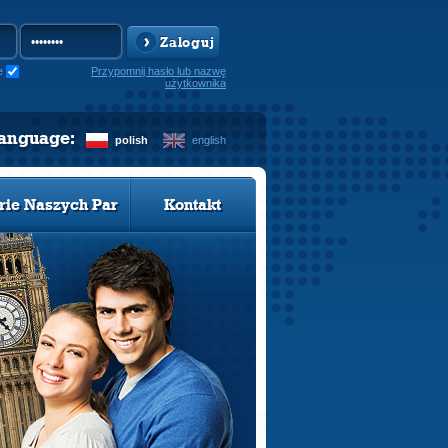
Zaloguj
e
Przypomnij hasło lub nazwę
użytkownika
language:
polish
english
rie Naszych Par
Kontakt