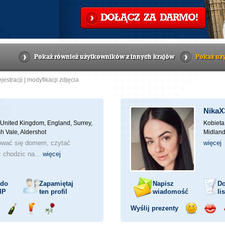
DOŁĄCZ ZA DARMO!
Pokaż również użytkowników z innych krajów
Pokaż uży
ejestracji
|
modyfikacji zdjęcia
NikaX
United Kingdom, England, Surrey,
Kobieta
sh Vale, Aldershot
Midland
ować się domem, czytać
więcej
z chodzic na...
więcej
 do
Zapamiętaj
Napisz
Do
IP
ten profil
wiadomość
li
Wyślij prezenty
ejażdżka
Wyślij
Wyślij
Wyślij
Wyślij
Wyśli