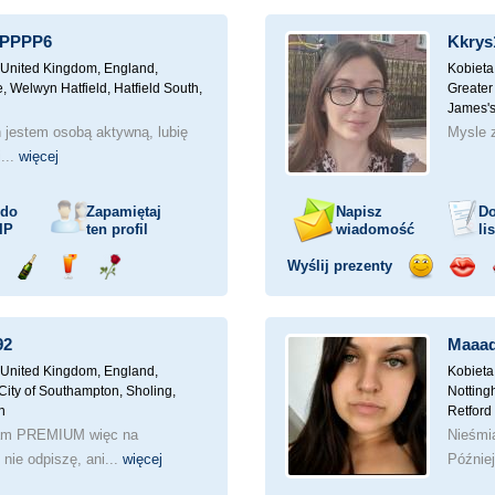
mochodem
szampana
drinka
różę
uśmiech
buzia
PPPPP6
Kkrys
United Kingdom, England,
Kobieta
e, Welwyn Hatfield, Hatfield South,
Greater 
James's
 jestem osobą aktywną, lubię
Mysle 
i...
więcej
 do
Zapamiętaj
Napisz
Do
IP
ten profil
wiadomość
li
Wyślij prezenty
ejażdżka
Wyślij
Wyślij
Wyślij
Wyślij
Wyśli
mochodem
szampana
drinka
różę
uśmiech
buzia
92
Maaad
United Kingdom, England,
Kobieta
City of Southampton, Sholing,
Notting
n
Retford
dam PREMIUM więc na
Nieśmia
nie odpiszę, ani...
więcej
Późnie