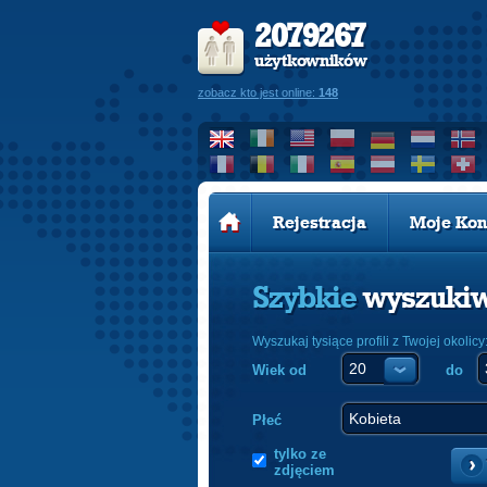
2079267
użytkowników
zobacz kto jest online:
148
Rejestracja
Moje Kon
Szybkie
wyszuki
Wyszukaj tysiące profili z Twojej okolicy
Wiek od
do
Płeć
tylko ze
zdjęciem