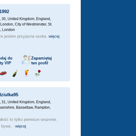
ka
samochodem
szampana
drinka
różę
1992
, 35,
United Kingdom, England,
London, City of Westminster, St.
, London
ze jestem przyjazna osoba.
więcej
daj do
Zapamiętaj
sty
VIP
ten profil
j
Przejażdżka
Wyślij
Wyślij
Wyślij
ka
samochodem
szampana
drinka
różę
ziulka95
, 31,
United Kingdom, England,
hamshire, Bassetlaw, Rampton,
łość to tylko pierwsze wrażenie.
j bywa...
więcej