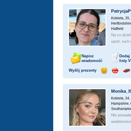
uśmiech
buziaka
sa
Patrycja
Kobieta, 35,
Hertfordshir
Hatfield
Na co dzień
sport, ruch 
Napisz
Dodaj
wiadomość
listy
V
Wyślij prezenty
Wyślij
Wyślij
Prz
uśmiech
buziaka
sa
Monika_l
Kobieta, 34,
Hampshire, 
Southampto
Nie posia
wiadomości 