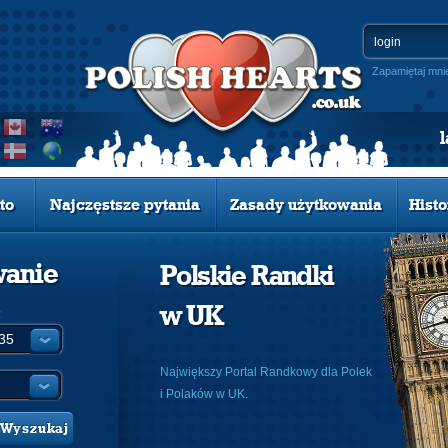
Zapamiętaj mni
to
Najczęstsze pytania
Zasady użytkowania
Histo
wanie
Polskie Randki
w UK
:
Największy Portal Randkowy dla Polek
i Polaków w UK.
Wyszukaj