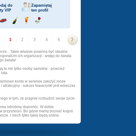
daj do
Zapamiętaj
sty
VIP
ten profil
j
Przejażdżka
Wyślij
Wyślij
Wyślij
ka
samochodem
szampana
drinka
różę
1
|
2
|
3
|
4
|
5
>
erze... Takie właśnie powinny być idealne
sjonalizm ich organizacji - wstęp do świata
go świata!
 tu nie tylko osoby samotne - przecież
lata.
- darmowe konto w serwisie założyć może
e i atrakcyjny - sukces towarzyski jest wówczas
nego w tym, że pragnie rozbudzić swoje życie
 jemu odrobinę dopomóc. W dobie
 w przyszłości. Bo gdzie mamy poznać kogoś
ze. I niech tylko takie będą online.