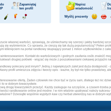
 do
Zapamiętaj
Napisz
Do
IP
ten profil
wiadomość
li
Wyślij prezenty
ejażdżka
Wyślij
Wyślij
Wyślij
Wyślij
Wyśli
mochodem
szampana
drinka
różę
uśmiech
buzia
cie własnej wartości, sprawiają, że uśmiechamy się szerzej i jakby bardziej szcz
ją się wyśmienicie. Co sprawia, że cieszą się tak dużą popularnością? Pełen profe
m kliknięciem na portal randkowy skupiający ponad 1 milion użytkowników z całe
ainteresowaniem. Kontakt do wartościowych i godnych zaufania osób znaleźć mogą
zukiwań drugiej połówki - wiązać się może z poszukiwaniami ciekawej przyjaźni na 
randkowy polecany jest innym? Jedną z największych zalet jest duża dostępność 
asny profil umieszcza zdjęcia i tworzy opis - ważne, by był nie tylko prawdziwy, al
esowanie ofertą. Żaden człowiek nie chce być w życiu sam, dlatego też nic dziw
i to w dobrym towarzystwie.
 nową drogę towarzyskich przeżyć. Każdy zasługuje na szczęście, a czasem trzeba
wości randkowanie online jest modne. I w nim właśnie upatrywać należy sukcesu
 właśnie? Dziesiątki wspólnie wypitych kaw czy herbat utwierdzą nas w dobrym wybor