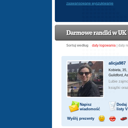
zaawansowane wyszukiwanie
Darmowe randki w UK
Sortuj według
daty logowania
|
daty r
alicja987
Kobieta, 35,
Guildford, A
Lubie zajm
książki ora
Napisz
Dodaj
wiadomość
listy
V
Wyślij prezenty
Wyślij
Wyślij
Prz