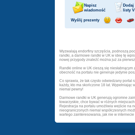
Napisz
Dodaj
wiadomość
listy
V
Wyślij prezenty
Wyślij
Wyślij
Prz
uśmiech
buziaka
sa
Wyzwalają endorfiny szczęścia, podnoszą poczu
randki, a darmowe randki w UK w ideę tę wpisu
nowej przygody znaleźć można już za pierwszy
Randki online w UK cieszą się niesłabnącym z
obecność na portalu nie generuje jedynie pos
Co sprawia, że tak często odwiedzany portal 
każdy, kto ma skończone 18 lat. Wypełniając wł
niemal pewny!
Darmowe randki w UK generują ogromne zainter
towarzyskie, chce bywać w różnych miejscach 
Rejestracja na portalu umożliwia wejście na
nieograniczonych niemal współczesnych możli
wartego zainteresowania, jak nie w internecie