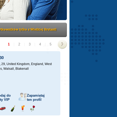
tkowników tylko z Wielkiej Brytanii
1
|
2
|
3
|
4
|
5
>
30
, 29,
United Kingdom, England, West
s, Walsall, Blakenall
daj do
Zapamiętaj
sty
VIP
ten profil
j
Przejażdżka
Wyślij
Wyślij
Wyślij