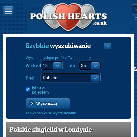
Z
Szybkie
wyszukiwanie
Wyszukaj tysiące profili z Twojej okolicy:
Wiek od
do
POLISH
ENGLISH
Płeć
tylko ze
zdjęciem
Wyszukaj
zaawansowane wyszukiwanie
Polskie singielki w Londynie