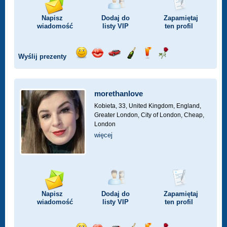
Napisz
Dodaj do
Zapamiętaj
wiadomość
listy
VIP
ten profil
Wyślij prezenty
Wyślij
Wyślij
Przejażdżka
Wyślij
Wyślij
Wyślij
uśmiech
buziaka
samochodem
szampana
drinka
różę
morethanlove
Kobieta, 33,
United Kingdom, England,
Greater London, City of London, Cheap,
London
więcej
Napisz
Dodaj do
Zapamiętaj
wiadomość
listy
VIP
ten profil