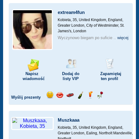
extream4fun
Kobieta, 35,
United Kingdom, England,
Greater London, City of Westminster, St.
James's, London
Wyczynowo biegam po suficie ..
więcej
Napisz
Dodaj do
Zapamiętaj
wiadomość
listy
VIP
ten profil
Wyślij prezenty
Wyślij
Wyślij
Przejażdżka
Wyślij
Wyślij
Wyślij
uśmiech
buziaka
samochodem
szampana
drinka
różę
Muszkaaa
Kobieta, 35,
United Kingdom, England,
Greater London, Ealing, Northolt Mandeville,
Northolt