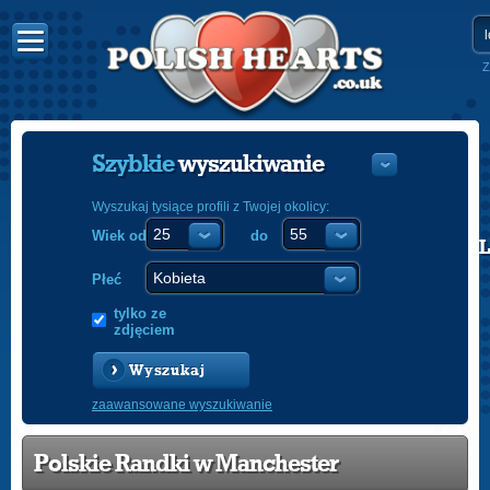
Z
Szybkie
wyszukiwanie
Wyszukaj tysiące profili z Twojej okolicy:
Wiek od
do
POLISH
ENGLISH
Płeć
tylko ze
zdjęciem
Wyszukaj
zaawansowane wyszukiwanie
Polskie Randki w Manchester