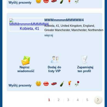
Wyślij prezenty
Wyślij
Wyślij
Przejażdżka
Wyślij
Wyślij
Wyślij
uśmiech
buziaka
samochodem
szampana
drinka
różę
MMMmmmmMMMMM4
Kobieta, 41,
United Kingdom, England,
Greater Manchester, Manchester, Northenden
więcej
Napisz
Dodaj do
Zapamiętaj
wiadomość
listy
VIP
ten profil
Wyślij prezenty
Wyślij
Wyślij
Przejażdżka
Wyślij
Wyślij
Wyślij
uśmiech
buziaka
samochodem
szampana
drinka
różę
1
|
2
|
3
|
4
|
5
>