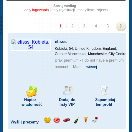
Sortuj według
daty logowania
|
daty rejestracji
|
modyfikacji zdjęcia
1
|
2
|
3
|
4
|
5
>
elisss
Kobieta, 54,
United Kingdom, England,
Greater Manchester, Manchester, City Centre
Brak premium - I do not have a premium
account- ..Mam...
więcej
Napisz
Dodaj do
Zapamiętaj
wiadomość
listy
VIP
ten profil
Wyślij prezenty
Wyślij
Wyślij
Przejażdżka
Wyślij
Wyślij
Wyślij
uśmiech
buziaka
samochodem
szampana
drinka
różę