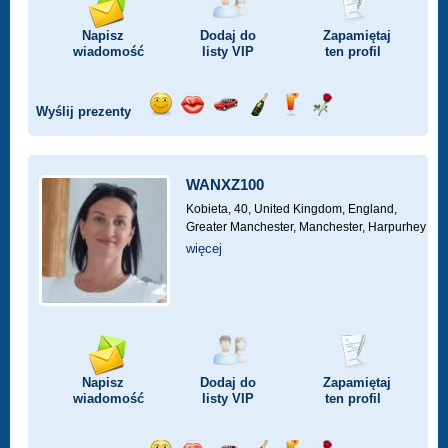
Napisz
Dodaj do
Zapamiętaj
wiadomość
listy
VIP
ten profil
Wyślij prezenty
Wyślij
Wyślij
Przejażdżka
Wyślij
Wyślij
Wyślij
uśmiech
buziaka
samochodem
szampana
drinka
różę
WANXZ100
Kobieta, 40,
United Kingdom, England,
Greater Manchester, Manchester, Harpurhey
więcej
Napisz
Dodaj do
Zapamiętaj
wiadomość
listy
VIP
ten profil