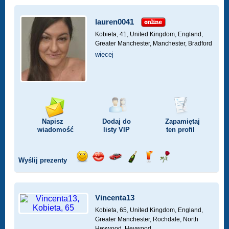
lauren0041
Kobieta, 41,
United Kingdom, England,
Greater Manchester, Manchester, Bradford
więcej
Napisz
Dodaj do
Zapamiętaj
wiadomość
listy
VIP
ten profil
Wyślij prezenty
Wyślij
Wyślij
Przejażdżka
Wyślij
Wyślij
Wyślij
uśmiech
buziaka
samochodem
szampana
drinka
różę
Vincenta13
Kobieta, 65,
United Kingdom, England,
Greater Manchester, Rochdale, North
Heywood, Heywood