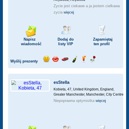
Zycie jest ciekawe a ja jestem cielkawa
zycia
więcej
Napisz
Dodaj do
Zapamiętaj
wiadomość
listy
VIP
ten profil
Wyślij prezenty
Wyślij
Wyślij
Przejażdżka
Wyślij
Wyślij
Wyślij
uśmiech
buziaka
samochodem
szampana
drinka
różę
esStella
Kobieta, 47,
United Kingdom, England,
Greater Manchester, Manchester, City Centre
Niepoprawna optymistka
więcej