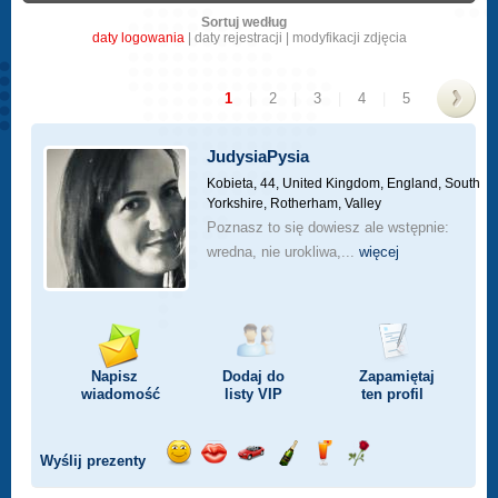
Sortuj według
daty logowania
|
daty rejestracji
|
modyfikacji zdjęcia
1
|
2
|
3
|
4
|
5
>
JudysiaPysia
Kobieta, 44,
United Kingdom, England, South
Yorkshire, Rotherham, Valley
Poznasz to się dowiesz ale wstępnie:
wredna, nie urokliwa,...
więcej
Napisz
Dodaj do
Zapamiętaj
wiadomość
listy
VIP
ten profil
Wyślij prezenty
Wyślij
Wyślij
Przejażdżka
Wyślij
Wyślij
Wyślij
uśmiech
buziaka
samochodem
szampana
drinka
różę