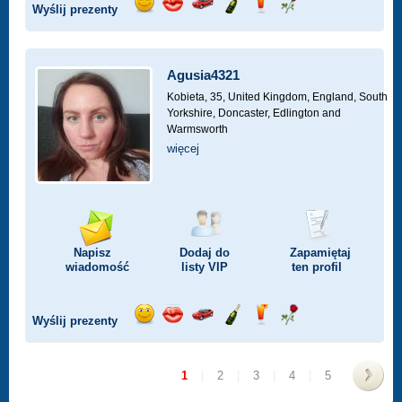
Wyślij prezenty
Wyślij
Wyślij
Przejażdżka
Wyślij
Wyślij
Wyślij
uśmiech
buziaka
samochodem
szampana
drinka
różę
Agusia4321
Kobieta, 35,
United Kingdom, England, South
Yorkshire, Doncaster, Edlington and
Warmsworth
więcej
Napisz
Dodaj do
Zapamiętaj
wiadomość
listy
VIP
ten profil
Wyślij prezenty
Wyślij
Wyślij
Przejażdżka
Wyślij
Wyślij
Wyślij
uśmiech
buziaka
samochodem
szampana
drinka
różę
1
|
2
|
3
|
4
|
5
>