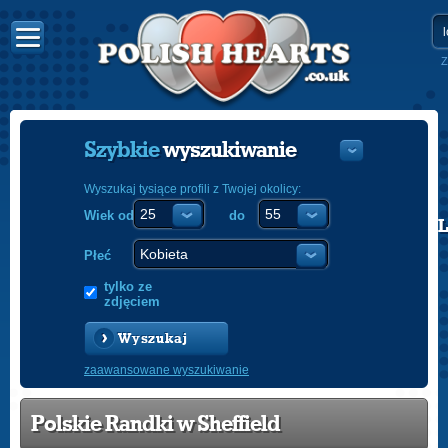
Z
Szybkie
wyszukiwanie
Wyszukaj tysiące profili z Twojej okolicy:
Wiek od
do
POLISH
ENGLISH
Płeć
tylko ze
zdjęciem
Wyszukaj
zaawansowane wyszukiwanie
Polskie Randki w Sheffield