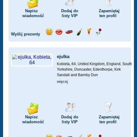
Napisz
Dodaj do
Zapamiętaj
wiadomość
listy
VIP
ten profil
Wyślij prezenty
Wyślij
Wyślij
Przejażdżka
Wyślij
Wyślij
Wyślij
uśmiech
buziaka
samochodem
szampana
drinka
różę
ejulka
Kobieta, 64,
United Kingdom, England, South
Yorkshire, Doncaster, Edenthorpe, Kirk
Sandall and Barnby Dun
więcej
Napisz
Dodaj do
Zapamiętaj
wiadomość
listy
VIP
ten profil