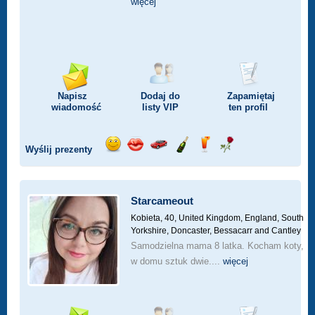
więcej
Napisz
Dodaj do
Zapamiętaj
wiadomość
listy
VIP
ten profil
Wyślij prezenty
Wyślij
Wyślij
Przejażdżka
Wyślij
Wyślij
Wyślij
uśmiech
buziaka
samochodem
szampana
drinka
różę
Starcameout
Kobieta, 40,
United Kingdom, England, South
Yorkshire, Doncaster, Bessacarr and Cantley
Samodzielna mama 8 latka. Kocham koty,
w domu sztuk dwie....
więcej