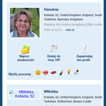
Hanulcia
Kobieta, 62,
United Kingdom, England, South
Yorkshire, Barnsley, Kingstone
Malutka,śliczniutka,okrąglutka.))Nie trzeba
mieć w życiu...
więcej
Napisz
Dodaj do
Zapamiętaj
wiadomość
listy
VIP
ten profil
Wyślij prezenty
Wyślij
Wyślij
Przejażdżka
Wyślij
Wyślij
Wyślij
uśmiech
buziaka
samochodem
szampana
drinka
różę
MMokka
Kobieta, 52,
United Kingdom, England, South
Yorkshire, Rotherham, Boston Castle