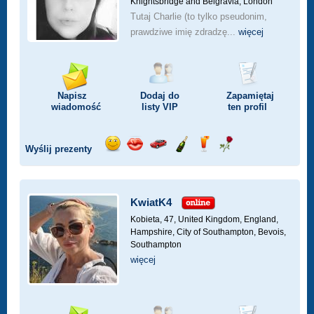
Knightsbridge and Belgravia, London
Tutaj Charlie (to tylko pseudonim,
prawdziwe imię zdradzę...
więcej
Napisz
Dodaj do
Zapamiętaj
wiadomość
listy
VIP
ten profil
Wyślij prezenty
Wyślij
Wyślij
Przejażdżka
Wyślij
Wyślij
Wyślij
uśmiech
buziaka
samochodem
szampana
drinka
różę
KwiatK4
Kobieta, 47,
United Kingdom, England,
Hampshire, City of Southampton, Bevois,
Southampton
więcej