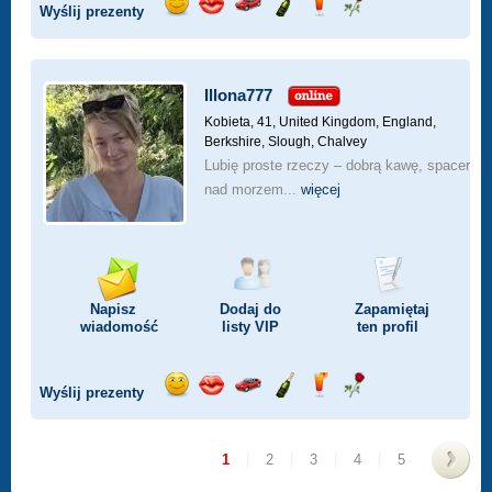
Wyślij prezenty
Wyślij
Wyślij
Przejażdżka
Wyślij
Wyślij
Wyślij
uśmiech
buziaka
samochodem
szampana
drinka
różę
Illona777
Kobieta, 41,
United Kingdom, England,
Berkshire, Slough, Chalvey
Lubię proste rzeczy – dobrą kawę, spacer
nad morzem...
więcej
Napisz
Dodaj do
Zapamiętaj
wiadomość
listy
VIP
ten profil
Wyślij prezenty
Wyślij
Wyślij
Przejażdżka
Wyślij
Wyślij
Wyślij
uśmiech
buziaka
samochodem
szampana
drinka
różę
1
|
2
|
3
|
4
|
5
>