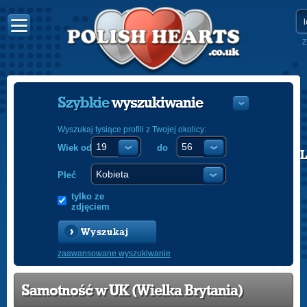
Z
Szybkie
wyszukiwanie
Wyszukaj tysiące profili z Twojej okolicy:
Wiek od
do
POLISH
ENGLISH
Płeć
tylko ze
zdjęciem
Wyszukaj
zaawansowane wyszukiwanie
Samotność w UK (Wielka Brytania)