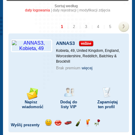
Sortuj według
daty logowania
|
daty rejestracji
|
modyfikacji zdjęcia
1
|
2
|
3
|
4
|
5
>
ANNAS3
Kobieta, 49,
United Kingdom, England,
Worcestershire, Redditch, Batchley &
Brockhill
Brak premium
więcej
Napisz
Dodaj do
Zapamiętaj
wiadomość
listy
VIP
ten profil
Wyślij prezenty
Wyślij
Wyślij
Przejażdżka
Wyślij
Wyślij
Wyślij
uśmiech
buziaka
samochodem
szampana
drinka
różę