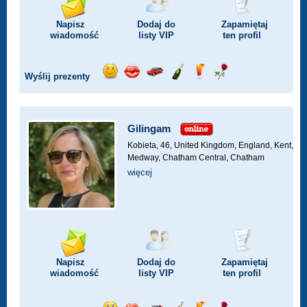
Napisz
Dodaj do
Zapamiętaj
wiadomość
listy
VIP
ten profil
Wyślij prezenty
Wyślij
Wyślij
Przejażdżka
Wyślij
Wyślij
Wyślij
uśmiech
buziaka
samochodem
szampana
drinka
różę
Gilingam
Kobieta, 46,
United Kingdom, England, Kent,
Medway, Chatham Central, Chatham
więcej
Napisz
Dodaj do
Zapamiętaj
wiadomość
listy
VIP
ten profil