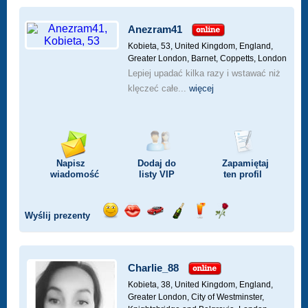
Anezram41
Kobieta, 53,
United Kingdom, England,
Greater London, Barnet, Coppetts, London
Lepiej upadać kilka razy i wstawać niż
klęczeć całe...
więcej
Napisz
Dodaj do
Zapamiętaj
wiadomość
listy
VIP
ten profil
Wyślij prezenty
Wyślij
Wyślij
Przejażdżka
Wyślij
Wyślij
Wyślij
uśmiech
buziaka
samochodem
szampana
drinka
różę
Charlie_88
Kobieta, 38,
United Kingdom, England,
Greater London, City of Westminster,