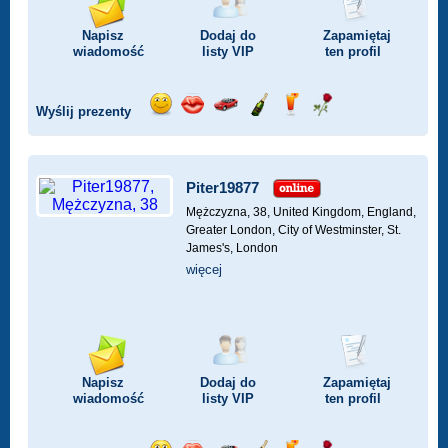
Napisz
Dodaj do
Zapamiętaj
wiadomość
listy
VIP
ten profil
Wyślij prezenty
Wyślij
Wyślij
Przejażdżka
Wyślij
Wyślij
Wyślij
uśmiech
buziaka
samochodem
szampana
drinka
różę
Piter19877
Mężczyzna, 38,
United Kingdom, England,
Greater London, City of Westminster, St.
James's, London
więcej
Napisz
Dodaj do
Zapamiętaj
wiadomość
listy
VIP
ten profil