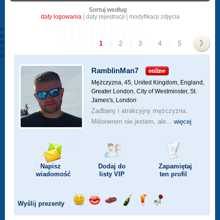
Sortuj według
daty logowania
|
daty rejestracji
|
modyfikacji zdjęcia
1
|
2
|
3
|
4
|
5
>
RamblinMan7
Mężczyzna, 45,
United Kingdom, England,
Greater London, City of Westminster, St.
James's, London
Zadbany i atrakcyjny mężczyzna.
Milionerem nie jestem, ale...
więcej
Napisz
Dodaj do
Zapamiętaj
wiadomość
listy
VIP
ten profil
Wyślij prezenty
Wyślij
Wyślij
Przejażdżka
Wyślij
Wyślij
Wyślij
uśmiech
buziaka
samochodem
szampana
drinka
różę