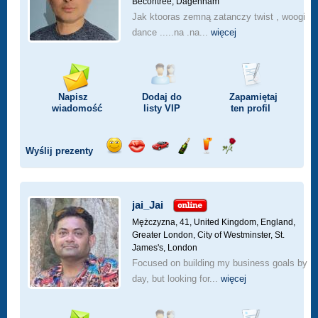
Becontree, Dagenham
Jak ktooras zemną zatanczy twist , woogi
dance .....na .na...
więcej
Napisz
Dodaj do
Zapamiętaj
wiadomość
listy
VIP
ten profil
Wyślij prezenty
Wyślij
Wyślij
Przejażdżka
Wyślij
Wyślij
Wyślij
uśmiech
buziaka
samochodem
szampana
drinka
różę
jai_Jai
Mężczyzna, 41,
United Kingdom, England,
Greater London, City of Westminster, St.
James's, London
Focused on building my business goals by
day, but looking for...
więcej