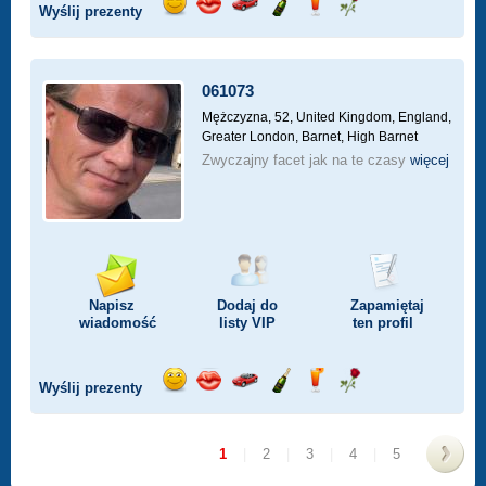
Wyślij prezenty
Wyślij
Wyślij
Przejażdżka
Wyślij
Wyślij
Wyślij
uśmiech
buziaka
samochodem
szampana
drinka
różę
061073
Mężczyzna, 52,
United Kingdom, England,
Greater London, Barnet, High Barnet
Zwyczajny facet jak na te czasy
więcej
Napisz
Dodaj do
Zapamiętaj
wiadomość
listy
VIP
ten profil
Wyślij prezenty
Wyślij
Wyślij
Przejażdżka
Wyślij
Wyślij
Wyślij
uśmiech
buziaka
samochodem
szampana
drinka
różę
1
|
2
|
3
|
4
|
5
>