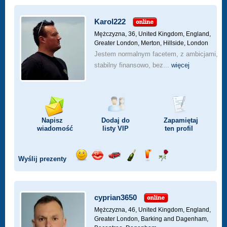
Karol222
Mężczyzna, 36,
United Kingdom, England,
Greater London, Merton, Hillside, London
Jestem normalnym facetem, z ambicjami,
stabilny finansowo, bez...
więcej
Napisz
Dodaj do
Zapamiętaj
wiadomość
listy
VIP
ten profil
Wyślij prezenty
Wyślij
Wyślij
Przejażdżka
Wyślij
Wyślij
Wyślij
uśmiech
buziaka
samochodem
szampana
drinka
różę
cyprian3650
Mężczyzna, 46,
United Kingdom, England,
Greater London, Barking and Dagenham,