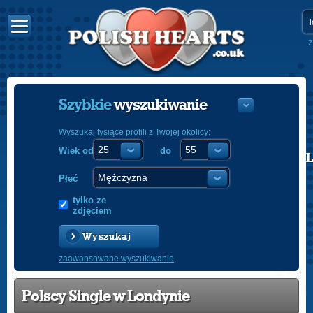
Z
Szybkie
wyszukiwanie
Wyszukaj tysiące profili z Twojej okolicy:
Wiek od
do
POLISH
ENGLISH
Płeć
tylko ze
zdjęciem
Wyszukaj
zaawansowane wyszukiwanie
Polscy Single w Londynie