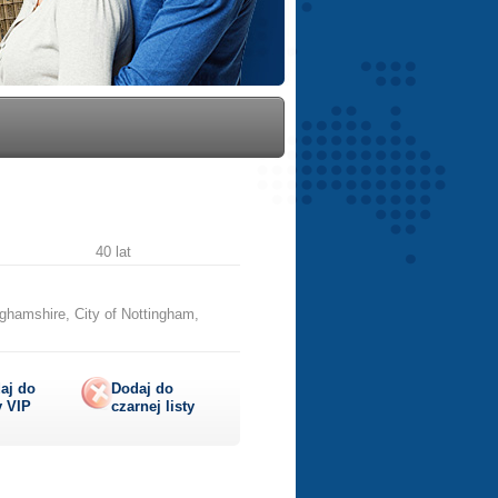
40 lat
ghamshire, City of Nottingham,
aj do
Dodaj do
y
VIP
czarnej listy
lij