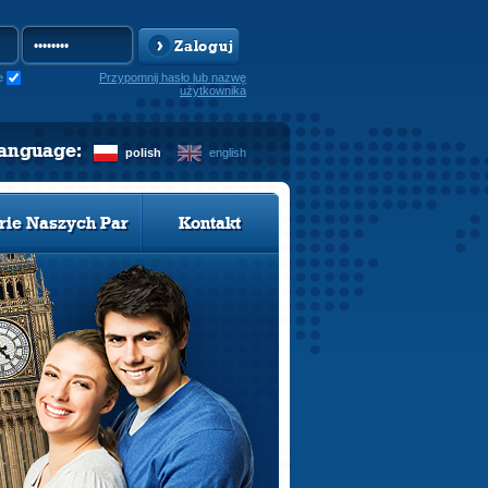
Zaloguj
e
Przypomnij hasło lub nazwę
użytkownika
language:
polish
english
rie Naszych Par
Kontakt