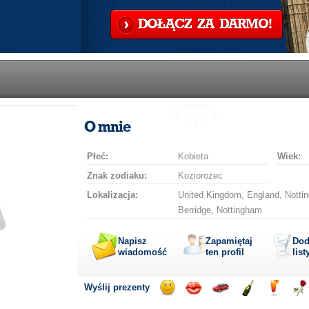
DOŁĄCZ ZA DARMO!
O mnie
Płeć:
Kobieta
Wiek:
Znak zodiaku:
Koziorożec
Lokalizacja:
United Kingdom, England, Nottin
Berridge, Nottingham
Napisz
Zapamiętaj
Dod
wiadomość
ten profil
list
Wyślij prezenty
Wyślij
Wyślij
Przejażdżka
Wyślij
Wyślij
Wyś