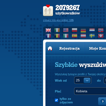
2079267
użytkowników
zobacz kto jest online:
135
Rejestracja
Moje Kon
Szybkie
wyszuki
Wyszukaj tysiące profili z Twojej okolicy
Wiek od
do
Płeć
tylko ze
zdjęciem