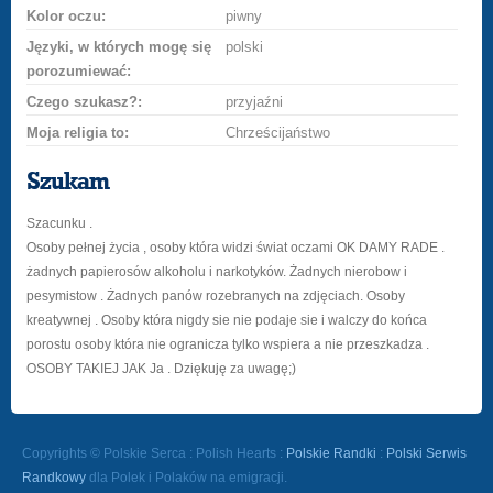
Kolor oczu:
piwny
Języki, w których mogę się
polski
porozumiewać:
Czego szukasz?:
przyjaźni
Moja religia to:
Chrześcijaństwo
Szukam
Szacunku .
Osoby pełnej życia , osoby która widzi świat oczami OK DAMY RADE .
żadnych papierosów alkoholu i narkotyków. Żadnych nierobow i
pesymistow . Żadnych panów rozebranych na zdjęciach. Osoby
kreatywnej . Osoby która nigdy sie nie podaje sie i walczy do końca
porostu osoby która nie ogranicza tylko wspiera a nie przeszkadza .
OSOBY TAKIEJ JAK Ja . Dziękuję za uwagę;)
Copyrights © Polskie Serca : Polish Hearts :
Polskie Randki
:
Polski Serwis
Randkowy
dla Polek i Polaków na emigracji.