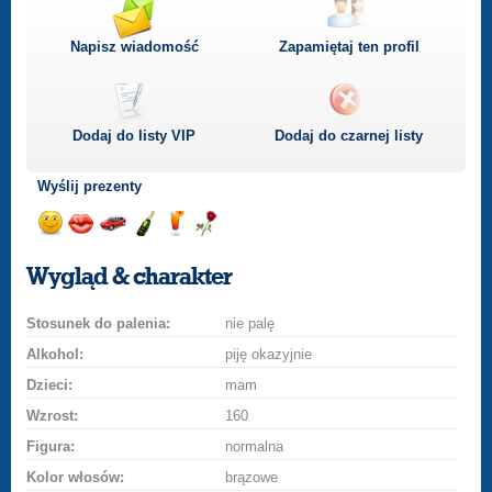
Napisz wiadomość
Zapamiętaj ten profil
Dodaj do listy
VIP
Dodaj do czarnej listy
Wyślij prezenty
Wyślij
Wyślij
Przejażdżka
Wyślij
Wyślij
Wyślij
uśmiech
buziaka
samochodem
szampana
drinka
różę
Wygląd & charakter
Stosunek do palenia:
nie palę
Alkohol:
piję okazyjnie
Dzieci:
mam
Wzrost:
160
Figura:
normalna
Kolor włosów:
brązowe