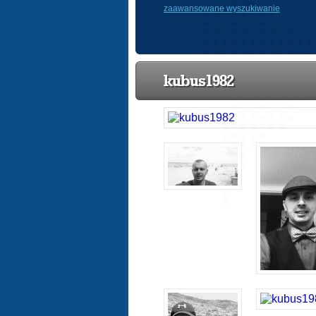
zaawansowane wyszukiwanie
kubus1982