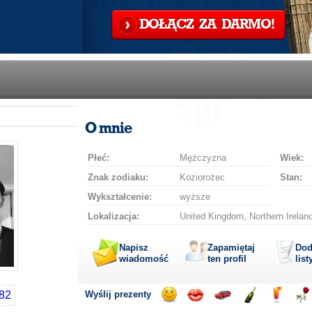
DOŁĄCZ ZA DARMO!
O mnie
Płeć:
Mężczyzna
Wiek:
Znak zodiaku:
Koziorożec
Stan:
Wykształcenie:
wyższe
Lokalizacja:
United Kingdom, Northern Ireland
Napisz
Zapamiętaj
Dod
wiadomość
ten profil
list
Wyślij prezenty
Wyślij
Wyślij
Przejażdżka
Wyślij
Wyślij
Wyś