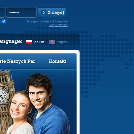
Zaloguj
e
Przypomnij hasło lub nazwę
użytkownika
language:
polish
english
rie Naszych Par
Kontakt