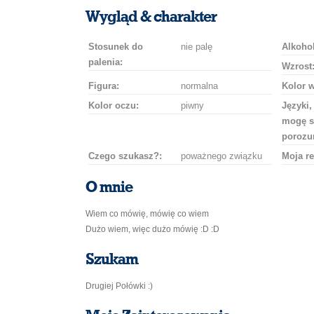
uśmiech
buziaka
samochodem
szampana
drinka
róż
Wygląd & charakter
Stosunek do
nie palę
Alkohol
palenia:
Wzrost
Figura:
normalna
Kolor 
Kolor oczu:
piwny
Języki,
mogę s
porozu
Czego szukasz?:
poważnego związku
Moja re
O mnie
Wiem co mówię, mówię co wiem
Dużo wiem, więc dużo mówię :D :D
Szukam
Drugiej Połówki :)