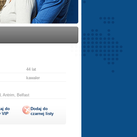
44 lat
kawaler
, Antrim, Belfast
aj do
Dodaj do
y
VIP
czarnej listy
lij