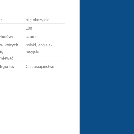
ę
:
piję okazyjnie
:
188
włosów:
czarne
 w których
polski, angielski,
ię
rosyjski
miewać:
ligia to:
Chrześcijaństwo