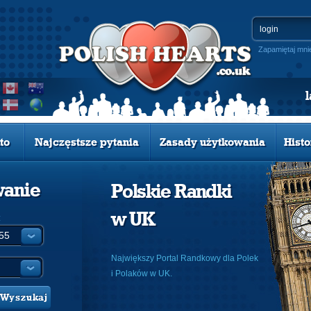
Zapamiętaj mni
to
Najczęstsze pytania
Zasady użytkowania
Histo
wanie
Polskie Randki
w UK
:
Największy Portal Randkowy dla Polek
i Polaków w UK.
Wyszukaj