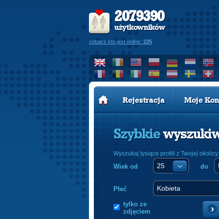
2079390
użytkowników
zobacz kto jest online:
225
Rejestracja
Moje Kon
Szybkie
wyszuki
Wyszukaj tysiące profili z Twojej okolicy
Wiek od
do
Płeć
tylko ze
zdjęciem