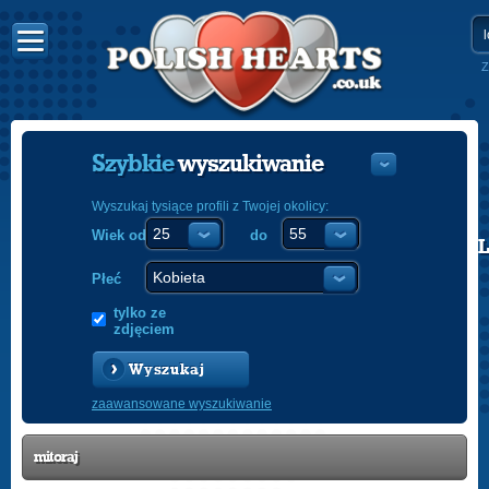
Z
Szybkie
wyszukiwanie
Wyszukaj tysiące profili z Twojej okolicy:
Wiek od
do
POLISH
ENGLISH
Płeć
tylko ze
zdjęciem
Wyszukaj
zaawansowane wyszukiwanie
mitoraj