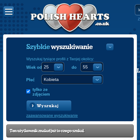
Z
Szybkie
wyszukiwanie
Wyszukaj tysiące profili z Twojej okolicy:
Wiek od
do
POLISH
ENGLISH
Płeć
tylko ze
zdjęciem
Wyszukaj
zaawansowane wyszukiwanie
Ten użytkownik znalazł już to czego szukał.