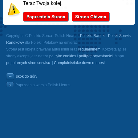
Teraz Twoja kolej.
Poprzednia Strona
Strona Główna
Copyrights © Polskie Serca : Polish Hearts :
Polskie Randki
:
Polski Serwis
Randkowy
dla Polek i Polaków na emigracji.
Strona jest objęta prawami autorskimi oraz
regulaminem
. Korzystając ze
strony akceptujesz naszą
politykę cookies
i
politykę prywatności
. Mapa
popularnych stron serwisu
. |
Complaints/take down request
skok do góry
Poprzednia wersja Polish Hearts