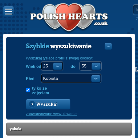
Z
Szybkie
wyszukiwanie
Wyszukaj tysiące profili z Twojej okolicy:
Wiek od
do
POLISH
ENGLISH
Płeć
tylko ze
zdjęciem
Wyszukaj
zaawansowane wyszukiwanie
yahala