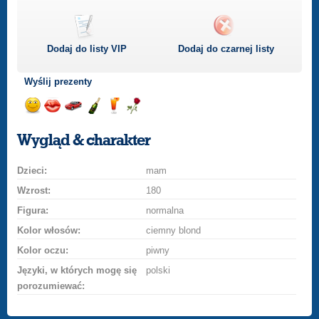
Dodaj do listy
VIP
Dodaj do czarnej listy
Wyślij prezenty
Wyślij
Wyślij
Przejażdżka
Wyślij
Wyślij
Wyślij
uśmiech
buziaka
samochodem
szampana
drinka
różę
Wygląd & charakter
Dzieci:
mam
Wzrost:
180
Figura:
normalna
Kolor włosów:
ciemny blond
Kolor oczu:
piwny
Języki, w których mogę się
polski
porozumiewać: