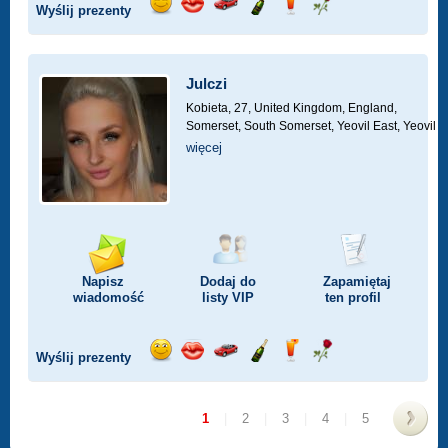
Wyślij prezenty
Wyślij
Wyślij
Przejażdżka
Wyślij
Wyślij
Wyślij
uśmiech
buziaka
samochodem
szampana
drinka
różę
Julczi
Kobieta, 27,
United Kingdom, England,
Somerset, South Somerset, Yeovil East, Yeovil
więcej
Napisz
Dodaj do
Zapamiętaj
wiadomość
listy
VIP
ten profil
Wyślij prezenty
Wyślij
Wyślij
Przejażdżka
Wyślij
Wyślij
Wyślij
uśmiech
buziaka
samochodem
szampana
drinka
różę
1
|
2
|
3
|
4
|
5
>