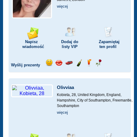
więcej
Napisz
Dodaj do
Zapamiętaj
wiadomość
listy
VIP
ten profil
Wyślij prezenty
Wyślij
Wyślij
Przejażdżka
Wyślij
Wyślij
Wyślij
uśmiech
buziaka
samochodem
szampana
drinka
różę
Olivviaa
Kobieta, 28,
United Kingdom, England,
Hampshire, City of Southampton, Freemantle,
Southampton
więcej