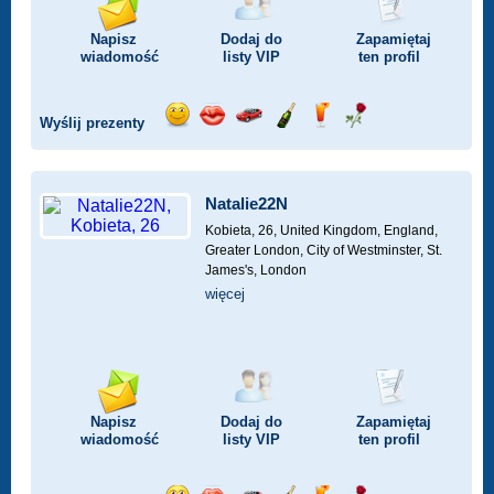
Napisz
Dodaj do
Zapamiętaj
wiadomość
listy
VIP
ten profil
Wyślij prezenty
Wyślij
Wyślij
Przejażdżka
Wyślij
Wyślij
Wyślij
uśmiech
buziaka
samochodem
szampana
drinka
różę
Natalie22N
Kobieta, 26,
United Kingdom, England,
Greater London, City of Westminster, St.
James's, London
więcej
Napisz
Dodaj do
Zapamiętaj
wiadomość
listy
VIP
ten profil