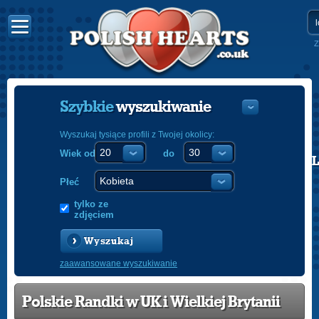
Z
Szybkie
wyszukiwanie
Wyszukaj tysiące profili z Twojej okolicy:
Wiek od
do
POLISH
ENGLISH
Płeć
tylko ze
zdjęciem
Wyszukaj
zaawansowane wyszukiwanie
Polskie Randki w UK i Wielkiej Brytanii