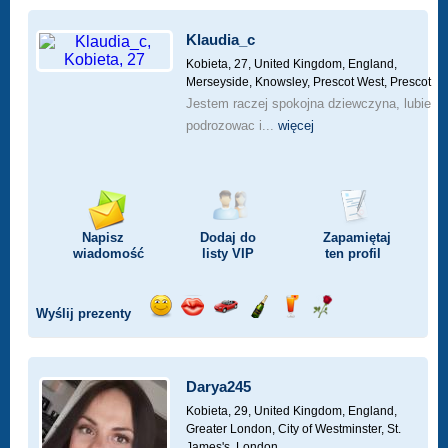
Klaudia_c
Kobieta, 27,
United Kingdom, England,
Merseyside, Knowsley, Prescot West, Prescot
Jestem raczej spokojna dziewczyna, lubie
podrozowac i...
więcej
Napisz
Dodaj do
Zapamiętaj
wiadomość
listy
VIP
ten profil
Wyślij prezenty
Wyślij
Wyślij
Przejażdżka
Wyślij
Wyślij
Wyślij
uśmiech
buziaka
samochodem
szampana
drinka
różę
Darya245
Kobieta, 29,
United Kingdom, England,
Greater London, City of Westminster, St.
James's, London