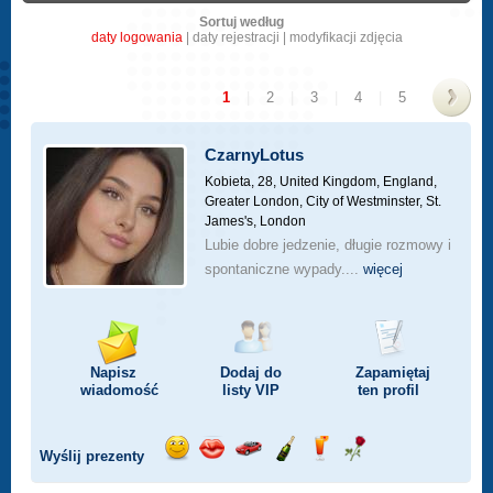
Sortuj według
daty logowania
|
daty rejestracji
|
modyfikacji zdjęcia
1
|
2
|
3
|
4
|
5
>
CzarnyLotus
Kobieta, 28,
United Kingdom, England,
Greater London, City of Westminster, St.
James's, London
Lubie dobre jedzenie, długie rozmowy i
spontaniczne wypady....
więcej
Napisz
Dodaj do
Zapamiętaj
wiadomość
listy
VIP
ten profil
Wyślij prezenty
Wyślij
Wyślij
Przejażdżka
Wyślij
Wyślij
Wyślij
uśmiech
buziaka
samochodem
szampana
drinka
różę